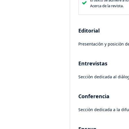
El texto se adhiere a lo
Acerca de la revista.
Editorial
Presentaciòn y posiciòn de
Entrevistas
Secciòn dedicada al diàlog
Conferencia
Secciòn dedicada a la dif