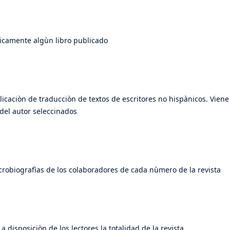
ìticamente algùn libro publicado
licaciòn de traducciòn de textos de escritores no hispànicos. Vie
a del autor seleccinados
crobiografìas de los colaboradores de cada nùmero de la revista
a disposiciòn de los lectores la totalidad de la revista.