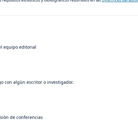
s requisitos estilísticos y bibliográficos resumidos en las
Directrices del auto
l equipo editorial
o con algùn escritor o investigador.
usiòn de conferencias