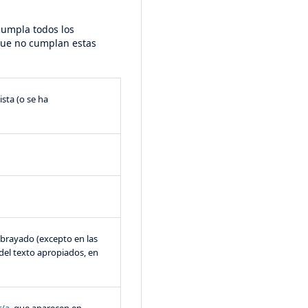
cumpla todos los
que no cumplan estas
sta (o se ha
subrayado (excepto en las
 del texto apropiados, en