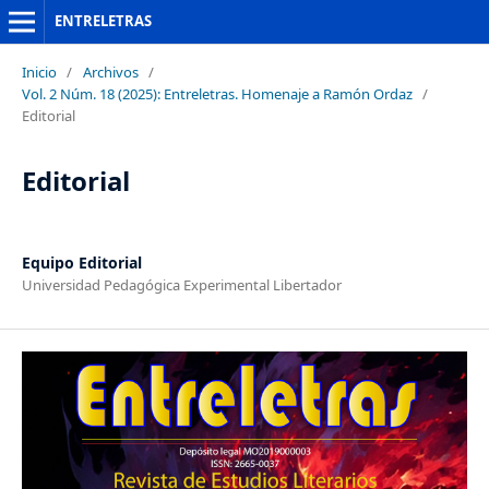
ENTRELETRAS
Inicio
/
Archivos
/
Vol. 2 Núm. 18 (2025): Entreletras. Homenaje a Ramón Ordaz
/
Editorial
Editorial
Equipo Editorial
Universidad Pedagógica Experimental Libertador