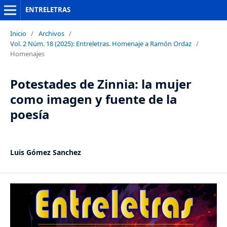
ENTRELETRAS
Inicio
/
Archivos
/
Vol. 2 Núm. 18 (2025): Entreletras. Homenaje a Ramón Ordaz
/
Homenajes
Potestades de Zinnia: la mujer
como imagen y fuente de la
poesía
Luis Gómez Sanchez