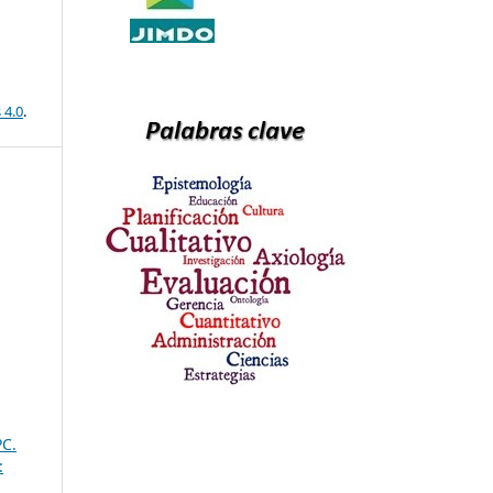
 4.0
.
PC.
: