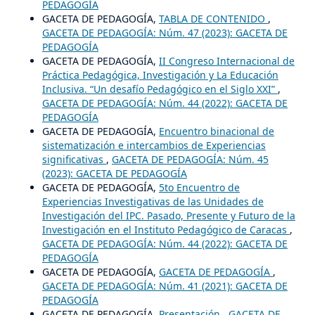
PEDAGOGÍA
GACETA DE PEDAGOGÍA,
TABLA DE CONTENIDO
,
GACETA DE PEDAGOGÍA: Núm. 47 (2023): GACETA DE
PEDAGOGÍA
GACETA DE PEDAGOGÍA,
II Congreso Internacional de
Práctica Pedagógica, Investigación y La Educación
Inclusiva. “Un desafío Pedagógico en el Siglo XXI”
,
GACETA DE PEDAGOGÍA: Núm. 44 (2022): GACETA DE
PEDAGOGÍA
GACETA DE PEDAGOGÍA,
Encuentro binacional de
sistematización e intercambios de Experiencias
significativas
,
GACETA DE PEDAGOGÍA: Núm. 45
(2023): GACETA DE PEDAGOGÍA
GACETA DE PEDAGOGÍA,
5to Encuentro de
Experiencias Investigativas de las Unidades de
Investigación del IPC. Pasado, Presente y Futuro de la
Investigación en el Instituto Pedagógico de Caracas
,
GACETA DE PEDAGOGÍA: Núm. 44 (2022): GACETA DE
PEDAGOGÍA
GACETA DE PEDAGOGÍA,
GACETA DE PEDAGOGÍA
,
GACETA DE PEDAGOGÍA: Núm. 41 (2021): GACETA DE
PEDAGOGÍA
GACETA DE PEDAGOGÍA,
Presentación
,
GACETA DE