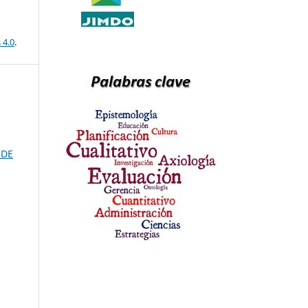
 4.0
.
 DE