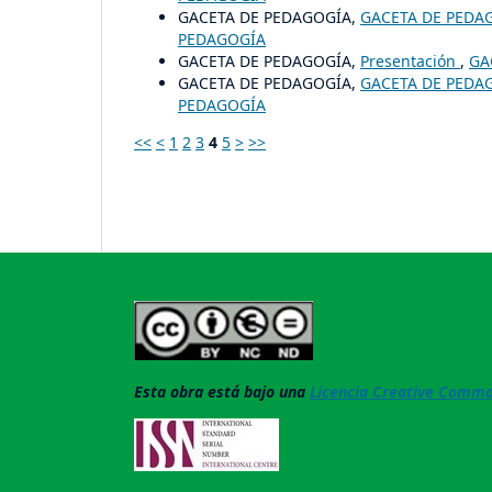
GACETA DE PEDAGOGÍA,
GACETA DE PEDA
PEDAGOGÍA
GACETA DE PEDAGOGÍA,
Presentación
,
GA
GACETA DE PEDAGOGÍA,
GACETA DE PEDA
PEDAGOGÍA
<<
<
1
2
3
4
5
>
>>
Esta obra está bajo una
Licencia Creative Common