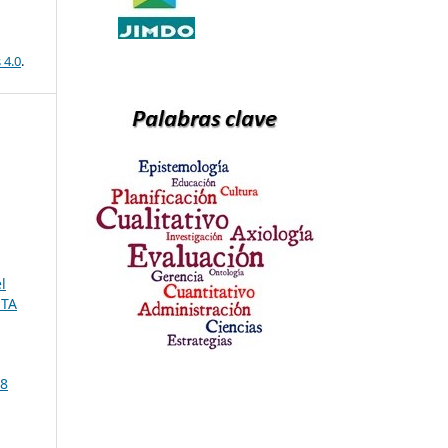
 4.0
.
l
ETA
38