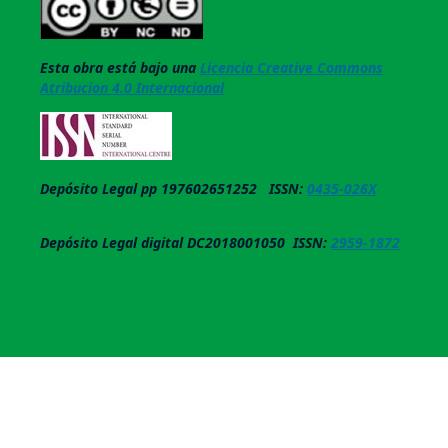
Esta obra está bajo una
Licencia Creative Commons
Atribucion 4.0 Internacional
Depósito Legal pp 197602651252 ISSN:
0435-026X
Depósito Legal digital DC2018001050 ISSN:
2959-1872