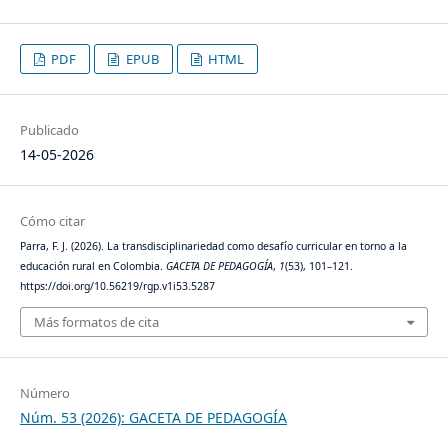
PDF
EPUB
HTML
Publicado
14-05-2026
Cómo citar
Parra, F. J. (2026). La transdisciplinariedad como desafío curricular en torno a la
educación rural en Colombia.
GACETA DE PEDAGOGÍA
,
1
(53), 101–121.
https://doi.org/10.56219/rgp.v1i53.5287
Más formatos de cita
Número
Núm. 53 (2026): GACETA DE PEDAGOGÍA