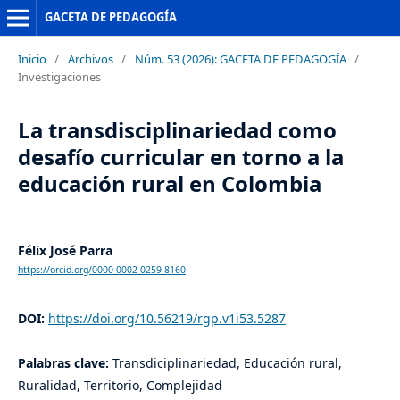
GACETA DE PEDAGOGÍA
Inicio
/
Archivos
/
Núm. 53 (2026): GACETA DE PEDAGOGÍA
/
Investigaciones
La transdisciplinariedad como
desafío curricular en torno a la
educación rural en Colombia
Félix José Parra
https://orcid.org/0000-0002-0259-8160
DOI:
https://doi.org/10.56219/rgp.v1i53.5287
Palabras clave:
Transdiciplinariedad, Educación rural,
Ruralidad, Territorio, Complejidad