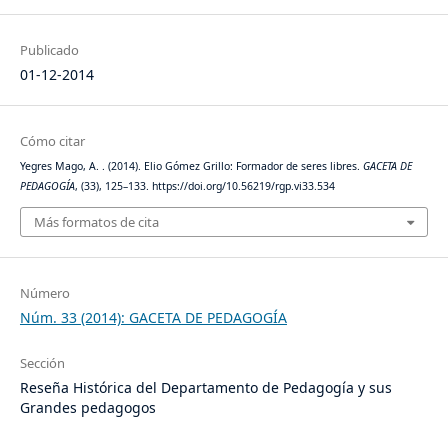
Publicado
01-12-2014
Cómo citar
Yegres Mago, A. . (2014). Elio Gómez Grillo: Formador de seres libres.
GACETA DE
PEDAGOGÍA
, (33), 125–133. https://doi.org/10.56219/rgp.vi33.534
Más formatos de cita
Número
Núm. 33 (2014): GACETA DE PEDAGOGÍA
Sección
Reseña Histórica del Departamento de Pedagogía y sus
Grandes pedagogos