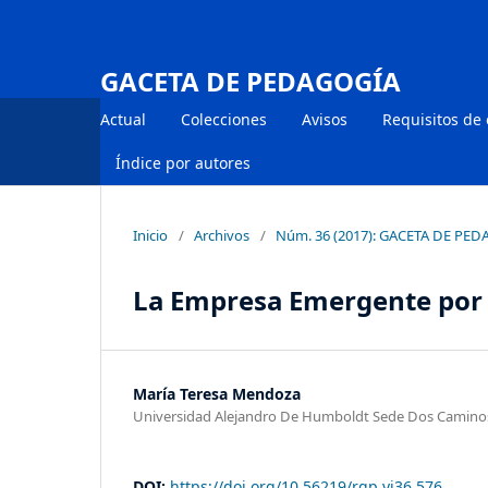
GACETA DE PEDAGOGÍA
Actual
Colecciones
Avisos
Requisitos de
Índice por autores
Inicio
/
Archivos
/
Núm. 36 (2017): GACETA DE PE
La Empresa Emergente por 
María Teresa Mendoza
Universidad Alejandro De Humboldt Sede Dos Camino
DOI:
https://doi.org/10.56219/rgp.vi36.576