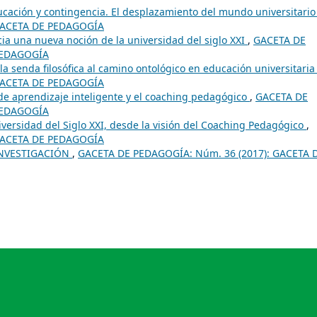
cación y contingencia. El desplazamiento del mundo universitari
 GACETA DE PEDAGOGÍA
ia una nueva noción de la universidad del siglo XXI
,
GACETA DE
PEDAGOGÍA
la senda filosófica al camino ontológico en educación universitari
 GACETA DE PEDAGOGÍA
e aprendizaje inteligente y el coaching pedagógico
,
GACETA DE
PEDAGOGÍA
versidad del Siglo XXI, desde la visión del Coaching Pedagógico
,
 GACETA DE PEDAGOGÍA
INVESTIGACIÓN
,
GACETA DE PEDAGOGÍA: Núm. 36 (2017): GACETA 