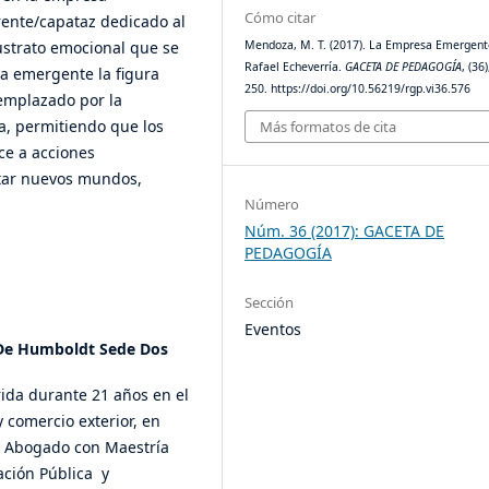
Cómo citar
rente/capataz dedicado al
Mendoza, M. T. (2017). La Empresa Emergent
sustrato emocional que se
Rafael Echeverría.
GACETA DE PEDAGOGÍA
, (36
a emergente la figura
250. https://doi.org/10.56219/rgp.vi36.576
eemplazado por la
a, permitiendo que los
Más formatos de cita
ce a acciones
tar nuevos mundos,
Número
Núm. 36 (2017): GACETA DE
PEDAGOGÍA
Sección
Eventos
 De Humboldt Sede Dos
ida durante 21 años en el
 comercio exterior, en
s. Abogado con Maestría
ación Pública y