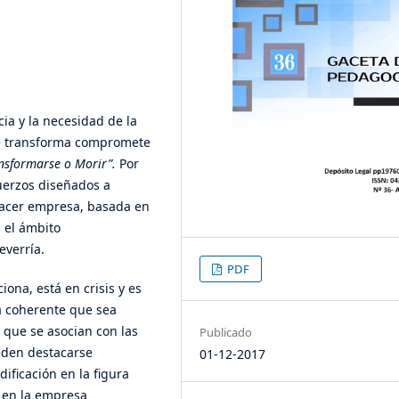
ia y la necesidad de la
se transforma compromete
nsformarse o Morir”.
Por
fuerzos diseñados a
hacer empresa, basada en
 el ámbito
everría.
PDF
ona, está en crisis y es
a coherente que sea
s que se asocian con las
Publicado
eden destacarse
01-12-2017
ificación en la figura
 en la empresa