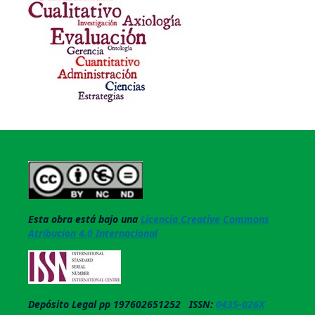
Esta obra está bajo una
Licencia Creative Commons
Atribucion 4.0 Internacional
Depósito Legal pp 197602651252 ISSN:
0435-026X