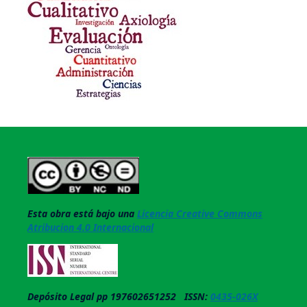
Esta obra está bajo una
Licencia Creative Commons
Atribucion 4.0 Internacional
Depósito Legal pp 197602651252 ISSN:
0435-026X