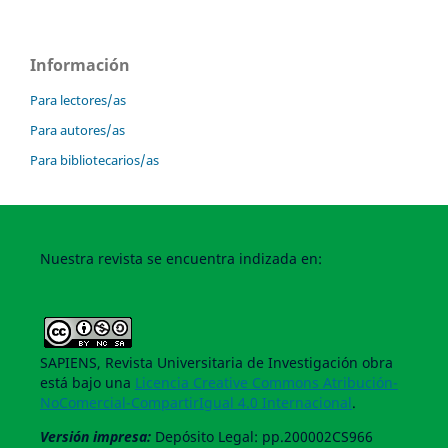
Información
Para lectores/as
Para autores/as
Para bibliotecarios/as
Nuestra revista se encuentra indizada en:
SAPIENS, Revista Universitaria de Investigación obra
está bajo una
Licencia Creative Commons Atribución-
NoComercial-CompartirIgual 4.0 Internacional
.
Versión impresa:
Depósito Legal: pp.200002CS966