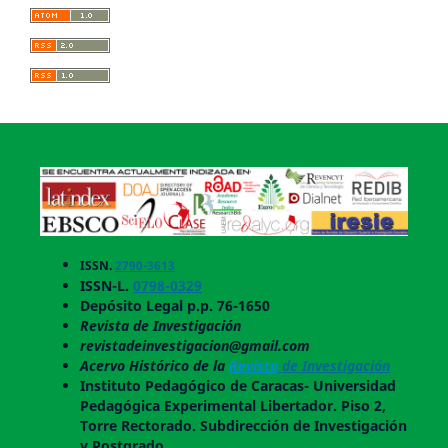
ISSN.
2790-3613
ISSN-L.
0798-0329
Depósito Legal p.p. 76-1650
Revista de Investigación
revistadeinvestigacion@gmail.com
Acervo Histórico de la
Revista
de Investigación
Instituto Pedagógico de Caracas- Universidad
Pedagógica Experimental Libertador. Piso 2,
Torre Rectorado. Subdirección de Investigación
y Postgrado.