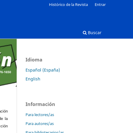
Histórico de la Revista
Entrar
Buscar
Idioma
Español (España)
English
Información
ación
Para lectores/as
de la
Para autores/as
cción
Para bibliotecarios/as