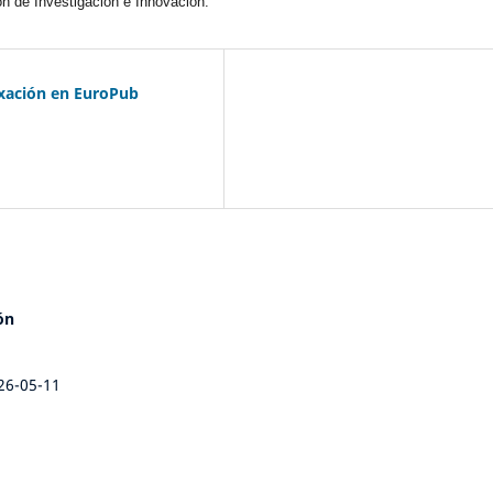
ón de Investigación e Innovación.
exación en EuroPub
ón
26-05-11