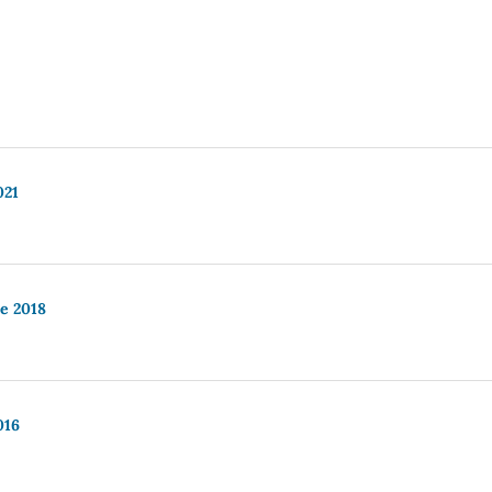
021
re 2018
016