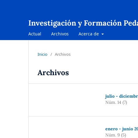
Investigación y Formación Ped
Actual
Archivos
Acerca de
Inicio
/
Archivos
Archivos
julio - diciemb
Núm. 14 (7)
enero - junio 2
Núm. 9 (5)