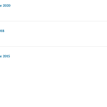
re 2020
018
re 2015