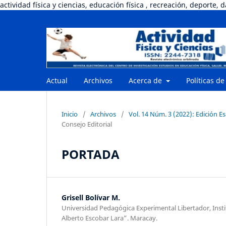
actividad física y ciencias, educación física , recreación, deporte, 
Actual
Archivos
Acerca de
Políticas de
Inicio
/
Archivos
/
Vol. 14 Núm. 3 (2022): Edición E
Consejo Editorial
PORTADA
Grisell Bolívar M.
Universidad Pedagógica Experimental Libertador, Inst
Alberto Escobar Lara”. Maracay.