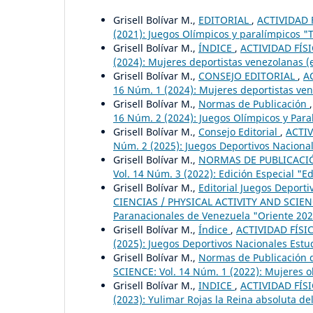
Grisell Bolívar M.,
EDITORIAL
,
ACTIVIDAD F
(2021): Juegos Olímpicos y paralímpicos "T
Grisell Bolívar M.,
ÍNDICE
,
ACTIVIDAD FÍSI
(2024): Mujeres deportistas venezolanas (
Grisell Bolívar M.,
CONSEJO EDITORIAL
,
A
16 Núm. 1 (2024): Mujeres deportistas ve
Grisell Bolívar M.,
Normas de Publicación
16 Núm. 2 (2024): Juegos Olímpicos y Paral
Grisell Bolívar M.,
Consejo Editorial
,
ACTIV
Núm. 2 (2025): Juegos Deportivos Nacionale
Grisell Bolívar M.,
NORMAS DE PUBLICAC
Vol. 14 Núm. 3 (2022): Edición Especial "
Grisell Bolívar M.,
Editorial Juegos Deport
CIENCIAS / PHYSICAL ACTIVITY AND SCIENCE
Paranacionales de Venezuela "Oriente 202
Grisell Bolívar M.,
Índice
,
ACTIVIDAD FÍSIC
(2025): Juegos Deportivos Nacionales Estud
Grisell Bolívar M.,
Normas de Publicación d
SCIENCE: Vol. 14 Núm. 1 (2022): Mujeres o
Grisell Bolívar M.,
INDICE
,
ACTIVIDAD FÍSI
(2023): Yulimar Rojas la Reina absoluta del 