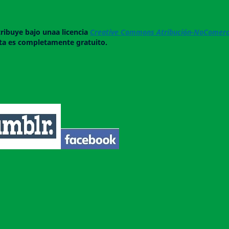
tribuye bajo unaa licencia
Creative Commons Atribución-NoComerci
ista es completamente gratuito.