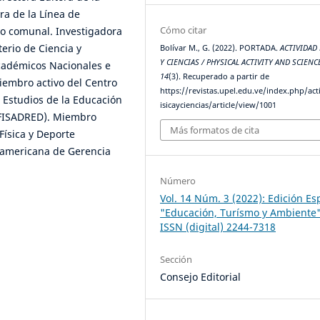
ra de la Línea de
Cómo citar
vo comunal. Investigadora
erio de Ciencia y
Bolívar M., G. (2022). PORTADA.
ACTIVIDAD 
Y CIENCIAS / PHYSICAL ACTIVITY AND SCIENC
académicos Nacionales e
14
(3). Recuperado a partir de
iembro activo del Centro
https://revistas.upel.edu.ve/index.php/act
 Estudios de la Educación
isicayciencias/article/view/1001
DUFISADRED). Miembro
Más formatos de cita
Física y Deporte
noamericana de Gerencia
Número
Vol. 14 Núm. 3 (2022): Edición Es
"Educación, Turísmo y Ambiente
ISSN (digital) 2244-7318
Sección
Consejo Editorial