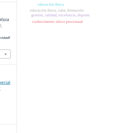
educación física
educación física, cuba, formación
gestión, calidad, excelencia, deporte.
FÍSICA
conhecimento tático processual
E
,
ividadf
pecial
"