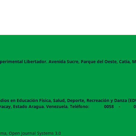
perimental Libertador. Avenida Sucre, Parque del Oeste, Catia, M
dios en Educación Física, Salud, Deporte, Recreación y Danza (E
 piso. Maracay, Estado Aragua. Venezuela. Teléfono: 0
forma, Open Journal Systems 3.0