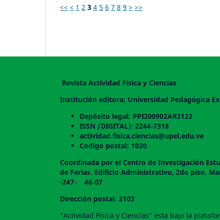
<<
<
1
2
3
4
5
6
7
8
9
>
>>
Revista Actividad Física y Ciencias
Institución editora: Universidad Pedagógica Ex
Depósito legal: PPI200902AR3122
ISSN /DIGITAL): 2244-7318
actividad.fisica.ciencias@upel.edu.ve
Codigo postal: 1020
Coordinada por el Centro de Investigación Estu
de Ferias. Edificio Administrativo, 2do
-247- 46-07
Dirección postal: 2103
"Actividad Física y Ciencias" esta bajo la plata