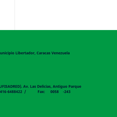
unicipio Libertador, Caracas Venezuela
DUFISADRED). Av. Las Delicias, Antiguo Parque
058 - 0416-6488422 / Fax: 0058 -243