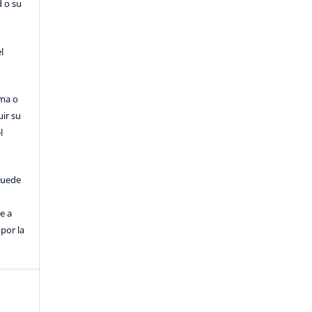
d o su
l
rma o
uir su
l
puede
e a
por la