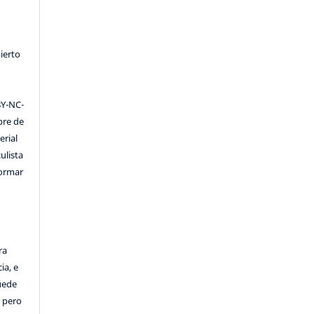
ierto
Y-NC-
ibre de
erial
ulista
formar
ra
ia, e
Puede
, pero