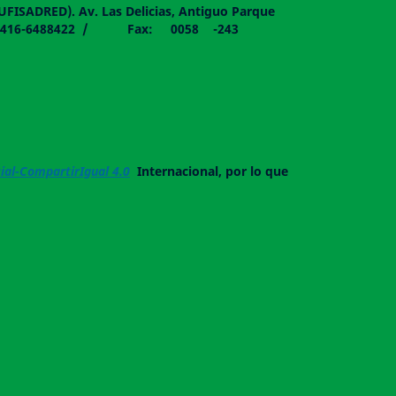
DUFISADRED). Av. Las Delicias, Antiguo Parque
058 - 0416-6488422 / Fax: 0058 -243
al-CompartirIgual 4.0
Internacional, por lo que