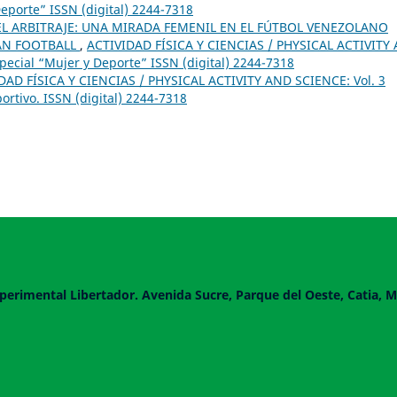
Deporte” ISSN (digital) 2244-7318
EL ARBITRAJE: UNA MIRADA FEMENIL EN EL FÚTBOL VENEZOLANO
LAN FOOTBALL
,
ACTIVIDAD FÍSICA Y CIENCIAS / PHYSICAL ACTIVITY
pecial “Mujer y Deporte” ISSN (digital) 2244-7318
DAD FÍSICA Y CIENCIAS / PHYSICAL ACTIVITY AND SCIENCE: Vol. 3
rtivo. ISSN (digital) 2244-7318
perimental Libertador. Avenida Sucre, Parque del Oeste, Catia, M