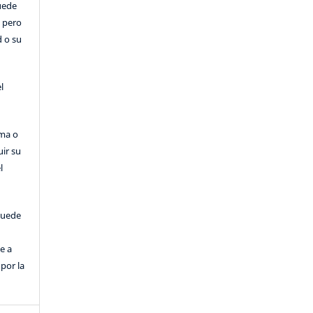
Puede
, pero
d o su
l
rma o
uir su
l
puede
e a
por la