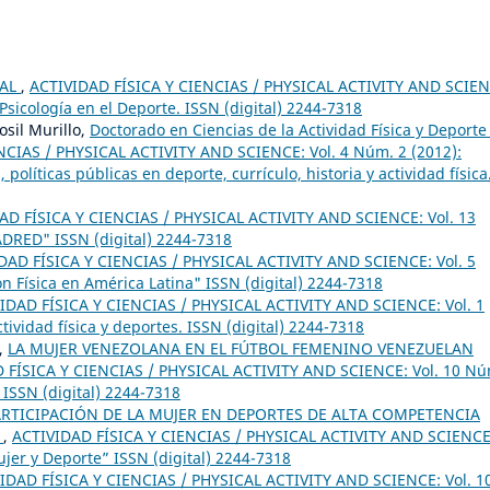
IAL
,
ACTIVIDAD FÍSICA Y CIENCIAS / PHYSICAL ACTIVITY AND SCIEN
 Psicología en el Deporte. ISSN (digital) 2244-7318
osil Murillo,
Doctorado en Ciencias de la Actividad Física y Deporte
NCIAS / PHYSICAL ACTIVITY AND SCIENCE: Vol. 4 Núm. 2 (2012):
políticas públicas en deporte, currículo, historia y actividad física
AD FÍSICA Y CIENCIAS / PHYSICAL ACTIVITY AND SCIENCE: Vol. 13
ADRED" ISSN (digital) 2244-7318
DAD FÍSICA Y CIENCIAS / PHYSICAL ACTIVITY AND SCIENCE: Vol. 5
 Física en América Latina" ISSN (digital) 2244-7318
IDAD FÍSICA Y CIENCIAS / PHYSICAL ACTIVITY AND SCIENCE: Vol. 1
tividad física y deportes. ISSN (digital) 2244-7318
o,
LA MUJER VENEZOLANA EN EL FÚTBOL FEMENINO VENEZUELAN
 FÍSICA Y CIENCIAS / PHYSICAL ACTIVITY AND SCIENCE: Vol. 10 Nú
 ISSN (digital) 2244-7318
RTICIPACIÓN DE LA MUJER EN DEPORTES DE ALTA COMPETENCIA
T
,
ACTIVIDAD FÍSICA Y CIENCIAS / PHYSICAL ACTIVITY AND SCIENCE
ujer y Deporte” ISSN (digital) 2244-7318
IDAD FÍSICA Y CIENCIAS / PHYSICAL ACTIVITY AND SCIENCE: Vol. 1