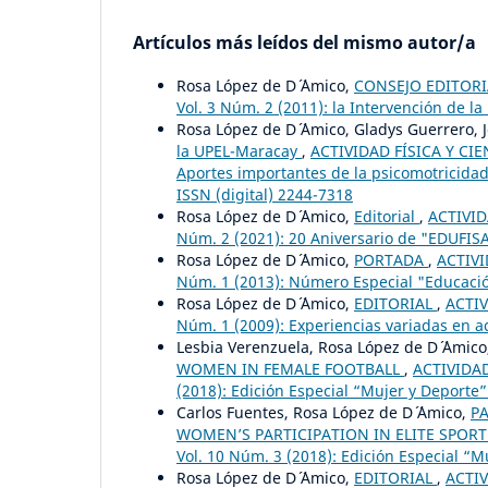
Artículos más leídos del mismo autor/a
Rosa López de D´ ´Amico,
CONSEJO EDITOR
Vol. 3 Núm. 2 (2011): la Intervención de la
Rosa López de D´ ´Amico, Gladys Guerrero, J
la UPEL-Maracay
,
ACTIVIDAD FÍSICA Y CIE
Aportes importantes de la psicomotricidad, 
ISSN (digital) 2244-7318
Rosa López de D´ ´Amico,
Editorial
,
ACTIVID
Núm. 2 (2021): 20 Aniversario de "EDUFIS
Rosa López de D´ ´Amico,
PORTADA
,
ACTIVI
Núm. 1 (2013): Número Especial "Educación
Rosa López de D´ ´Amico,
EDITORIAL
,
ACTIV
Núm. 1 (2009): Experiencias variadas en ac
Lesbia Verenzuela, Rosa López de D´ ´Amic
WOMEN IN FEMALE FOOTBALL
,
ACTIVIDAD
(2018): Edición Especial “Mujer y Deporte”
Carlos Fuentes, Rosa López de D´ ´Amico,
PA
WOMEN’S PARTICIPATION IN ELITE SPOR
Vol. 10 Núm. 3 (2018): Edición Especial “M
Rosa López de D´ ´Amico,
EDITORIAL
,
ACTIV