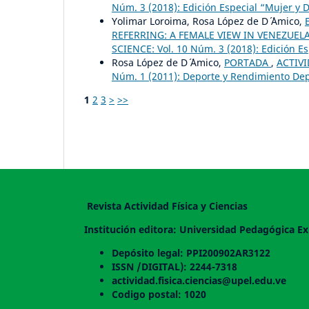
Núm. 3 (2018): Edición Especial “Mujer y 
Yolimar Loroima, Rosa López de D´ ´Amico,
REFERRING: A FEMALE VIEW IN VENEZUE
SCIENCE: Vol. 10 Núm. 3 (2018): Edición Es
Rosa López de D´ ´Amico,
PORTADA
,
ACTIVI
Núm. 1 (2011): Deporte y Rendimiento Depo
1
2
3
>
>>
Revista Actividad Física y Ciencias
Institución editora: Universidad Pedagógica Ex
Depósito legal: PPI200902AR3122
ISSN /DIGITAL): 2244-7318
actividad.fisica.ciencias@upel.edu.ve
Codigo postal: 1020