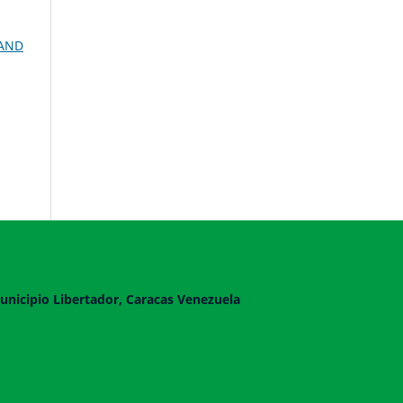
 AND
unicipio Libertador, Caracas Venezuela