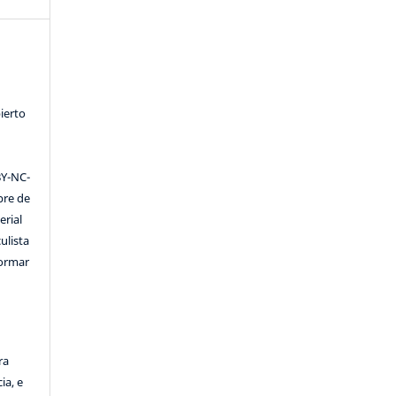
ierto
Y-NC-
ibre de
erial
ulista
formar
ra
ia, e