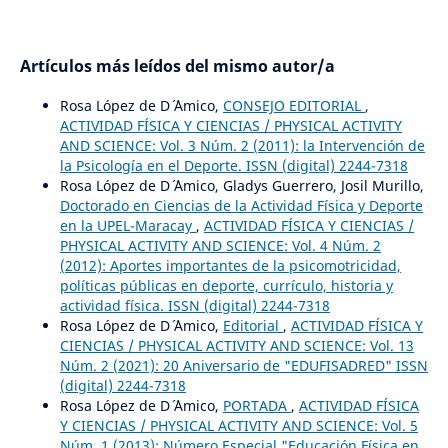
Artículos más leídos del mismo autor/a
Rosa López de D´ ´Amico,
CONSEJO EDITORIAL
,
ACTIVIDAD FÍSICA Y CIENCIAS / PHYSICAL ACTIVITY
AND SCIENCE: Vol. 3 Núm. 2 (2011): la Intervención de
la Psicología en el Deporte. ISSN (digital) 2244-7318
Rosa López de D´ ´Amico, Gladys Guerrero, Josil Murillo,
Doctorado en Ciencias de la Actividad Física y Deporte
en la UPEL-Maracay
,
ACTIVIDAD FÍSICA Y CIENCIAS /
PHYSICAL ACTIVITY AND SCIENCE: Vol. 4 Núm. 2
(2012): Aportes importantes de la psicomotricidad,
políticas públicas en deporte, currículo, historia y
actividad física. ISSN (digital) 2244-7318
Rosa López de D´ ´Amico,
Editorial
,
ACTIVIDAD FÍSICA Y
CIENCIAS / PHYSICAL ACTIVITY AND SCIENCE: Vol. 13
Núm. 2 (2021): 20 Aniversario de "EDUFISADRED" ISSN
(digital) 2244-7318
Rosa López de D´ ´Amico,
PORTADA
,
ACTIVIDAD FÍSICA
Y CIENCIAS / PHYSICAL ACTIVITY AND SCIENCE: Vol. 5
Núm. 1 (2013): Número Especial "Educación Física en