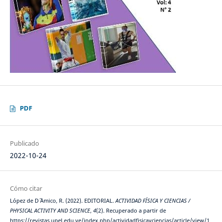
PDF
Publicado
2022-10-24
Cómo citar
López de D´ ´Amico, R. (2022). EDITORIAL.
ACTIVIDAD FÍSICA Y CIENCIAS /
PHYSICAL ACTIVITY AND SCIENCE
,
4
(2). Recuperado a partir de
https://revistas.upel.edu.ve/index.php/actividadfisicayciencias/article/view/1