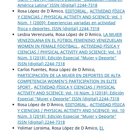
América Latina" ISSN (digital) 2244-7318
Rosa López de D´ ´Amico,
EDITORIAL
,
ACTIVIDAD FÍSICA
Y CIENCIAS / PHYSICAL ACTIVITY AND SCIENCE: Vol. 1
Núm. 1 (2009): Experiencias variadas en actividad
física y deportes. ISSN (digital) 2244-7318
Lesbia Verenzuela, Rosa López de D´ ´Amico,
LA MUJER
VENEZOLANA EN EL FÚTBOL FEMENINO VENEZUELAN
WOMEN IN FEMALE FOOTBALL
,
ACTIVIDAD FÍSICA Y
CIENCIAS / PHYSICAL ACTIVITY AND SCIENCE: Vol. 10
Núm. 3 (2018): Edición Especial “Mujer y Deporte”
ISSN (digital) 2244-7318
Carlos Fuentes, Rosa López de D´ ´Amico,
PARTICIPACIÓN DE LA MUJER EN DEPORTES DE ALTA
COMPETENCIA WOMEN’S PARTICIPATION IN ELITE
SPORT
,
ACTIVIDAD FÍSICA Y CIENCIAS / PHYSICAL
ACTIVITY AND SCIENCE: Vol. 10 Núm. 3 (2018): Edición
Especial “Mujer y Deporte” ISSN (digital) 2244-7318
Rosa López de D´ ´Amico,
EDITORIAL
,
ACTIVIDAD FÍSICA
Y CIENCIAS / PHYSICAL ACTIVITY AND SCIENCE: Vol. 10
Núm. 3 (2018): Edición Especial “Mujer y Deporte”
ISSN (digital) 2244-7318
Yolimar Loroima, Rosa López de D´ ´Amico,
EL