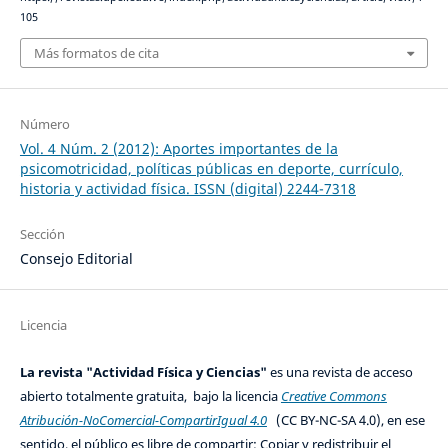
105
Más formatos de cita
Número
Vol. 4 Núm. 2 (2012): Aportes importantes de la
psicomotricidad, políticas públicas en deporte, currículo,
historia y actividad física. ISSN (digital) 2244-7318
Sección
Consejo Editorial
Licencia
La revista "Actividad Física y Ciencias"
es una revista de acceso
abierto totalmente gratuita, bajo la licencia
Creative Commons
Atribución-NoComercial-CompartirIgual 4.0
(CC BY-NC-SA 4.0), en ese
sentido, el público es libre de compartir: Copiar y redistribuir el