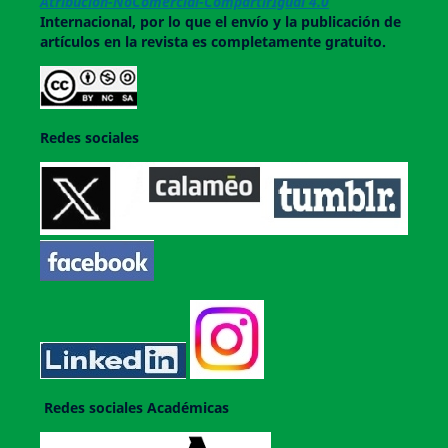
Atribución-NoComercial-CompartirIgual 4.0
Internacional, por lo que el envío y la publicación de
artículos en la revista es completamente gratuito.
Redes sociales
Redes sociales Académicas