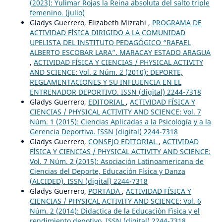
(2023): Yulimar Rojas la Reina absoluta del salto triple
femenino. (julio)
Gladys Guerrero, Elizabeth Mizrahi ,
PROGRAMA DE
ACTIVIDAD FÍSICA DIRIGIDO A LA COMUNIDAD
UPELISTA DEL INSTITUTO PEDAGÓGICO “RAFAEL
ALBERTO ESCOBAR LARA”. MARACAY ESTADO ARAGUA
,
ACTIVIDAD FÍSICA Y CIENCIAS / PHYSICAL ACTIVITY
AND SCIENCE: Vol. 2 Núm. 2 (2010): DEPORTE,
REGLAMENTACIONES Y SU INFLUENCIA EN EL
ENTRENADOR DEPORTIVO. ISSN (digital) 2244-7318
Gladys Guerrero,
EDITORIAL
,
ACTIVIDAD FÍSICA Y
CIENCIAS / PHYSICAL ACTIVITY AND SCIENCE: Vol. 7
Núm. 1 (2015): Ciencias Aplicadas a la Psicología y a la
Gerencia Deportiva. ISSN (digital) 2244-7318
Gladys Guerrero,
CONSEJO EDITORIAL
,
ACTIVIDAD
FÍSICA Y CIENCIAS / PHYSICAL ACTIVITY AND SCIENCE:
Vol. 7 Núm. 2 (2015): Asociación Latinoamericana de
Ciencias del Deporte, Educación Física y Danza
(ALCIDED). ISSN (digital) 2244-7318
Gladys Guerrero,
PORTADA
,
ACTIVIDAD FÍSICA Y
CIENCIAS / PHYSICAL ACTIVITY AND SCIENCE: Vol. 6
Núm. 2 (2014): Didactica de la Educaciòn Fìsica y el
rendimiento depotivo. ISSN (digital) 2244-7318