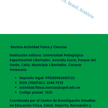
educação física, brasil, história
Revista Actividad Física y Ciencias
Institución editora: Universidad Pedagógica
Experimental Libertador. Avenida Sucre, Parque del
Oeste, Catia, Municipio Libertador, Caracas
Venezuela
Depósito legal: PPI200902AR3122
ISSN /DIGITAL): 2244-7318
actividad.fisica.ciencias@upel.edu.ve
Codigo postal: 1020
Coordinada por el Centro de Investigación Estudios
en Educación Física, Salud, Deporte, Recreación y