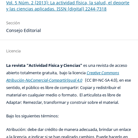
Vol. 5 Núm. 2 (2013): La actividad física, la salud, el deporte
y las ciencias aplicadas. ISSN (digital) 2244-7318
Sección
Consejo Editorial
Licencia
La revista "Actividad Física y Ciencias"
es una revista de acceso
abierto totalmente gratuita, bajo la licencia
Creative Commons
Atribución-NoComercial-CompartirIgual 4.0
(CC BY-NC-SA 4.0), en ese
sentido, el público es libre de compartir: Copiar y redistribuir el
material en cualquier medio o formato. El articulista es libre de
Adaptar: Remezclar, transformar y construir sobre el material.
Bajo los siguientes términos:
Atribución: debe dar crédito de manera adecuada, brindar un enlace
a la licencia, e indicar si se han realizado cambios. Puede hacerlo en