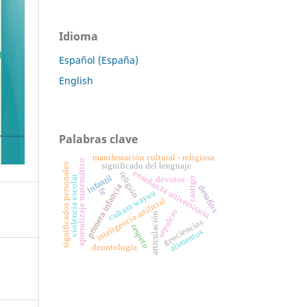
Idioma
Español (España)
English
Palabras clave
manifestación cultural - religiosa
aprendizaje matemático
significado del lenguaje
significados personales
enseñanza universitaria
religión
infantil
violencia escolar
devotos
castigo
primera infancia
desafíos
fe
cultura wayuu
inteligencia artificial
sepulcro
articulación
geociencias
respeto
alimentos
deontología