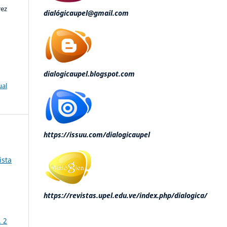
rez
dialógicaupel@gmail.com
dialogicaupel.blogspot.com
ual
https://issuu.com/dialogicaupel
ista
https://revistas.upel.edu.ve/index.php/dialogica/
 2