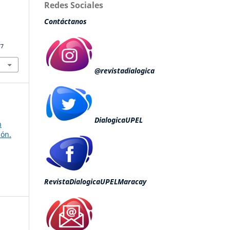
Redes Sociales
Contáctanos
77
@revistadialogica
DialogicaUPEL
n
ión.
RevistaDialogicaUPELMaracay