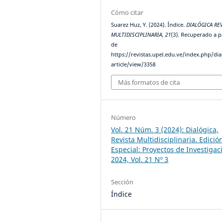
Cómo citar
Suarez Huz, Y. (2024). Índice.
DIALÓGICA RE
MULTIDISCIPLINARIA
,
21
(3). Recuperado a p
de
https://revistas.upel.edu.ve/index.php/dia
article/view/3358
Más formatos de cita
Número
Vol. 21 Núm. 3 (2024): Dialógica,
Revista Multidisciplinaria. Edició
Especial: Proyectos de Investigac
2024, Vol. 21 Nº 3
Sección
Índice