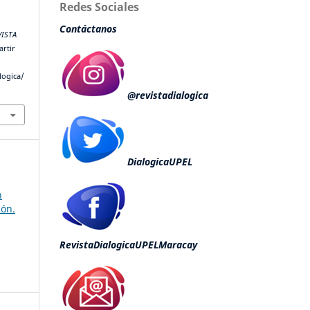
Redes Sociales
Contáctanos
VISTA
artir
logica/
@revistadialogica
DialogicaUPEL
n
ión.
RevistaDialogicaUPELMaracay