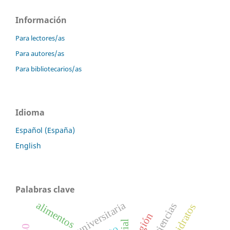
Información
Para lectores/as
Para autores/as
Para bibliotecarios/as
Idioma
Español (España)
English
Palabras clave
enseñanza universitaria
alimentos
geociencias
religión