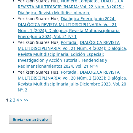
Yerikson Suarez Huz,
Número Completo
,
DIALÓGICA
REVISTA MULTIDISCIPLINARIA: Vol. 22 Núm. 3 (2025):
Dialógica, Revista Multidisciplinaria.
Yerikson Suarez Huz,
Dialógica Enero-Junio 2024
,
DIALÓGICA REVISTA MULTIDISCIPLINARIA: Vol. 21
Núm. 1 (2024): Dialógica, Revista Multidisciplinaria
Enero-Junio 2024, Vol. 21 Nº 1
Yerikson Suarez Huz,
Portada
,
DIALÓGICA REVISTA
MULTIDISCIPLINARIA: Vol. 21 Núm. 4 (2024): Dialógica,
Revista Multidisciplinaria. Edición Especial:
Investigación y Acción Tutorial. Tendencias y
Redimensionamientos 2024, Vol. 21 Nº 4
Yerikson Suarez Huz,
Portada
,
DIALÓGICA REVISTA
MULTIDISCIPLINARIA: Vol. 20 Núm. 2 (2023): Dialógica,
Revista Multidisciplinaria Julio-Diciembre 2023, Vol. 20
Nº. 2
1
2
3
4
>
>>
Enviar un artículo