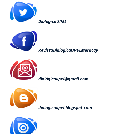
DialogicaUPEL
RevistaDialogicaUPELMaracay
dialógicaupel@gmail.com
dialogicaupel.blogspot.com