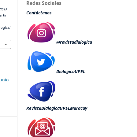
Redes Sociales
VISTA
Contáctanos
artir
logica/
@revistadialogica
DialogicaUPEL
Junio
RevistaDialogicaUPELMaracay