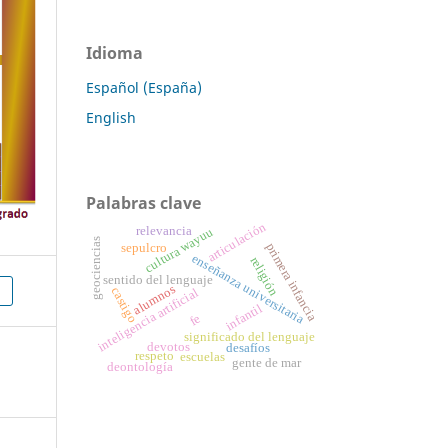
Idioma
Español (España)
English
Palabras clave
articulación
relevancia
cultura wayuu
geociencias
primera infancia
sepulcro
enseñanza universitaria
religión
sentido del lenguaje
alumnos
castigo
inteligencia artificial
infantil
fe
significado del lenguaje
devotos
desafíos
respeto
escuelas
gente de mar
deontología