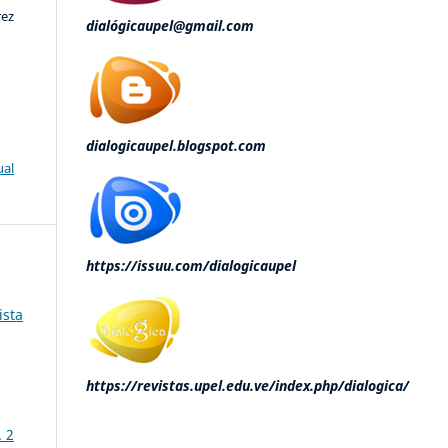
rez
dialógicaupel@gmail.com
dialogicaupel.blogspot.com
ual
https://issuu.com/dialogicaupel
ista
https://revistas.upel.edu.ve/index.php/dialogica/
 2