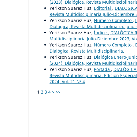
(2023): Dialógica, Revista Multidisciplinari
Yerikson Suarez Huz,
Editorial
,
DIALÓGICA 
Revista Multidisciplinaria Julio-Diciembre 2
Yerikson Suarez Huz,
Número Completo
,
Dialógica, Revista Multidisciplinaria. Julio 
Yerikson Suarez Huz,
Índice
,
DIALÓGICA RE
Multidisciplinaria Julio-Diciembre 2023, Vol
Yerikson Suarez Huz,
Número Completo
,
Dialógica, Revista Multidisciplinaria.
Yerikson Suarez Huz,
Dialógica Enero-Jun
(2024): Dialógica, Revista Multidisciplinari
Yerikson Suarez Huz,
Portada
,
DIALÓGICA 
Revista Multidisciplinaria. Edición Especi
2024, Vol. 21 Nº 4
1
2
3
4
>
>>