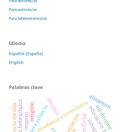
Para lectores/as
Para autores/as
Para bibliotecarios/as
Idioma
Español (España)
English
Palabras clave
alimentos
devotos
enseñanza universitaria
pedagogía hebegógica
religión
violencia escolar
primera infancia
rol docente
educación formal
articulación
respeto
infografía