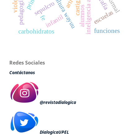
inteligencia artificial
cultura wayuu
castigo
sepulcro
alumnos
escuelas
infantil
fe
funciones
carbohidratos
Redes Sociales
Contáctanos
@revistadialogica
DialogicaUPEL