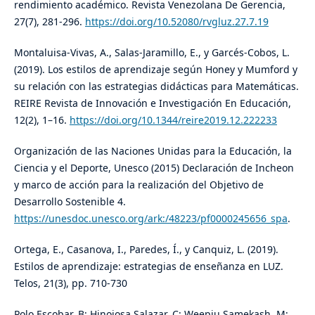
rendimiento académico. Revista Venezolana De Gerencia,
27(7), 281-296.
https://doi.org/10.52080/rvgluz.27.7.19
Montaluisa-Vivas, A., Salas-Jaramillo, E., y Garcés-Cobos, L.
(2019). Los estilos de aprendizaje según Honey y Mumford y
su relación con las estrategias didácticas para Matemáticas.
REIRE Revista de Innovación e Investigación En Educación,
12(2), 1–16.
https://doi.org/10.1344/reire2019.12.222233
Organización de las Naciones Unidas para la Educación, la
Ciencia y el Deporte, Unesco (2015) Declaración de Incheon
y marco de acción para la realización del Objetivo de
Desarrollo Sostenible 4.
https://unesdoc.unesco.org/ark:/48223/pf0000245656_spa
.
Ortega, E., Casanova, I., Paredes, Í., y Canquiz, L. (2019).
Estilos de aprendizaje: estrategias de enseñanza en LUZ.
Telos, 21(3), pp. 710-730
Polo Escobar, B; Hinojosa Salazar, C; Weepiu Samekash, M;