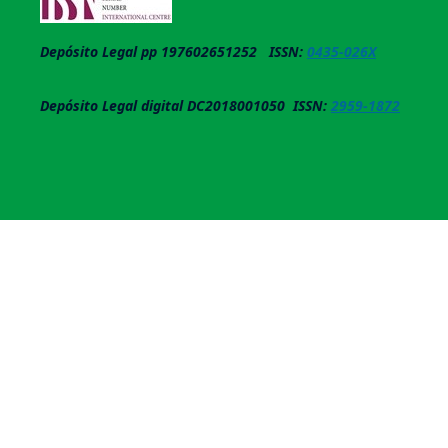
Depósito Legal pp 197602651252 ISSN:
0435-026X
Depósito Legal digital DC2018001050 ISSN:
2959-1872