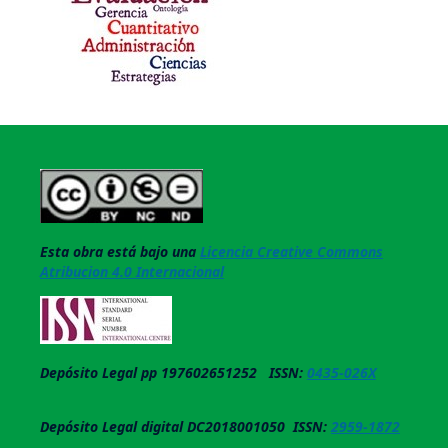
Esta obra está bajo una
Licencia Creative Commons
Atribucion 4.0 Internacional
Depósito Legal pp 197602651252 ISSN:
0435-026X
Depósito Legal digital DC2018001050 ISSN:
2959-1872