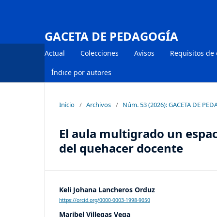
GACETA DE PEDAGOGÍA
Actual
Colecciones
Avisos
Requisitos de
Índice por autores
Inicio
/
Archivos
/
Núm. 53 (2026): GACETA DE PE
El aula multigrado un espac
del quehacer docente
Keli Johana Lancheros Orduz
https://orcid.org/0000-0003-1998-9050
Maribel Villegas Vega