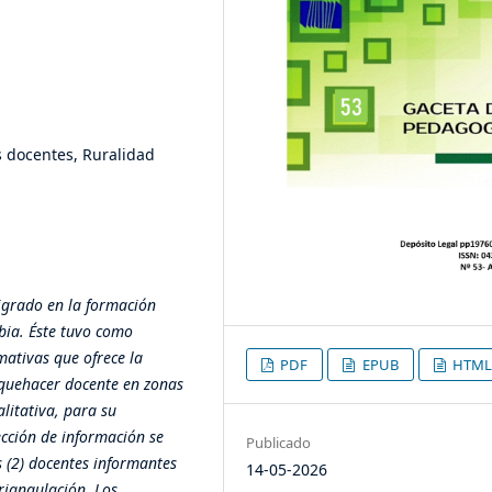
s docentes, Ruralidad
tigrado en la formación
bia. Éste tuvo como
mativas que ofrece la
PDF
EPUB
HTML
 quehacer docente en zonas
alitativa, para su
ección de información se
Publicado
s (2) docentes informantes
14-05-2026
triangulación. Los