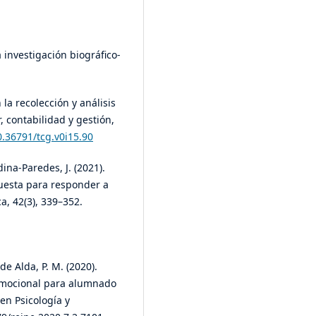
a investigación biográfico-
n la recolección y análisis
, contabilidad y gestión,
0.36791/tcg.v0i15.90
dina-Paredes, J. (2021).
uesta para responder a
ca, 42(3), 339–352.
de Alda, P. M. (2020).
emocional para alumnado
en Psicología y