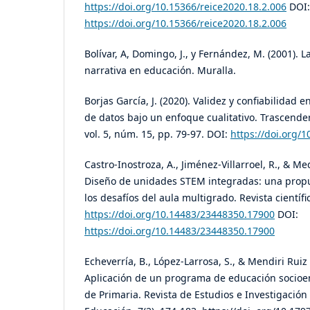
https://doi.org/10.15366/reice2020.18.2.006
DOI:
https://doi.org/10.15366/reice2020.18.2.006
Bolívar, A, Domingo, J., y Fernández, M. (2001). L
narrativa en educación. Muralla.
Borjas García, J. (2020). Validez y confiabilidad e
de datos bajo un enfoque cualitativo. Trascender
vol. 5, núm. 15, pp. 79-97. DOI:
https://doi.org/1
Castro-Inostroza, A., Jiménez-Villarroel, R., & Me
Diseño de unidades STEM integradas: una prop
los desafíos del aula multigrado. Revista científi
https://doi.org/10.14483/23448350.17900
DOI:
https://doi.org/10.14483/23448350.17900
Echeverría, B., López-Larrosa, S., & Mendiri Ruiz 
Aplicación de un programa de educación socio
de Primaria. Revista de Estudios e Investigación 