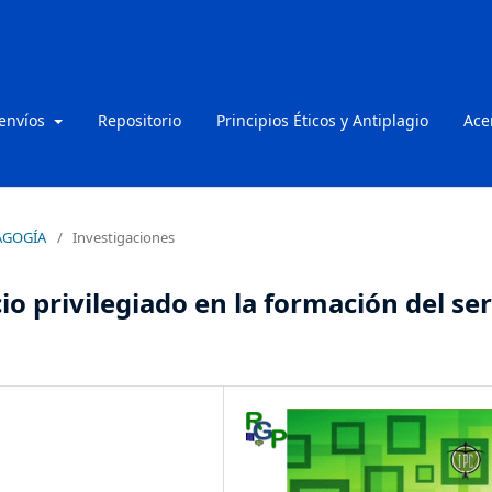
 envíos
Repositorio
Principios Éticos y Antiplagio
Ace
DAGOGÍA
/
Investigaciones
io privilegiado en la formación del ser