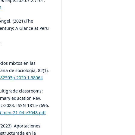
79/reipe.2020.7.2.7101.
1
ngel. (2021).The
entury: A Glance at Peru
:
todos mixtos en las
na de sociología, 82(1),
1882503p.2020.1.58064
multigrade classrooms:
rimary education Rev.
Dic-2023. ISSN 1815-7696.
96-men-21-04-e3048.pdf
 (2023). Aportaciones
estructurada en la