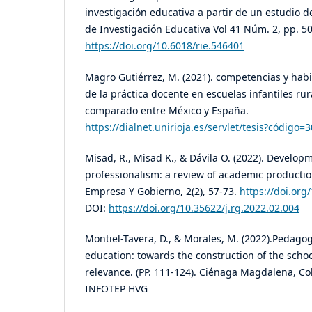
investigación educativa a partir de un estudio d
de Investigación Educativa Vol 41 Núm. 2, pp. 5
https://doi.org/10.6018/rie.546401
Magro Gutiérrez, M. (2021). competencias y habi
de la práctica docente en escuelas infantiles ru
comparado entre México y España.
https://dialnet.unirioja.es/servlet/tesis?código=
Misad, R., Misad K., & Dávila O. (2022). Develop
professionalism: a review of academic productio
Empresa Y Gobierno, 2(2), 57-73.
https://doi.org
DOI:
https://doi.org/10.35622/j.rg.2022.02.004
Montiel-Tavera, D., & Morales, M. (2022).Pedagogi
education: towards the construction of the schoo
relevance. (PP. 111-124). Ciénaga Magdalena, Co
INFOTEP HVG