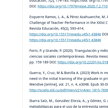
Educación, 7(2), 174-183. https://doi. org/10.179
DOI:
https://doi.org/10.17979/reipe.2020.7.2.710
Esquerre Ramos, L. A., & Pérez Azahuanche, M. Á
Challenge of Teacher Performance in the XXIst C
Revista Educación, 45(2), 593–614.
https://doi.org/10.15517/revedu.v45i1.43846
DOI
https://doi.org/10.15517/revedu.v45i1.43846
Forni, P. y Grande, P. (2020). Triangulación y mé
ciencias sociales contemporáneas. Revista mexica
pp. 159-189 DOI:
https://doi.org/10.22201/iis.0
Guerra, Y., Cruz, M & Bonilla A. (2023) Work in 
need in the initial training of the graduate in p
Mendive [online], vol. 21, n. 4, e3048. Epub 30-
http://scielo.sld.cu/pdf/men/v21n4/en_1815-76
Ibarra Saíz, M., González Elorza, A., y Gómez, G.
metodológicas para el uso de la entrevista semi