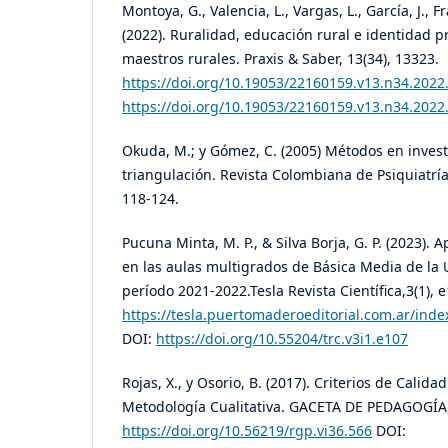
Montoya, G., Valencia, L., Vargas, L., García, J., F
(2022). Ruralidad, educación rural e identidad p
maestros rurales. Praxis & Saber, 13(34), 13323.
https://doi.org/10.19053/22160159.v13.n34.2022
https://doi.org/10.19053/22160159.v13.n34.2022
Okuda, M.; y Gómez, C. (2005) Métodos en investi
triangulación. Revista Colombiana de Psiquiatría,
118-124.
Pucuna Minta, M. P., & Silva Borja, G. P. (2023). 
en las aulas multigrados de Básica Media de la U
período 2021-2022.Tesla Revista Científica,3(1), e
https://tesla.puertomaderoeditorial.com.ar/index
DOI:
https://doi.org/10.55204/trc.v3i1.e107
Rojas, X., y Osorio, B. (2017). Criterios de Calidad
Metodología Cualitativa. GACETA DE PEDAGOGÍA, 
https://doi.org/10.56219/rgp.vi36.566
DOI: