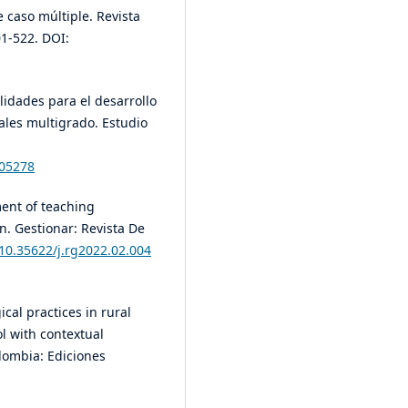
e caso múltiple. Revista
01-522. DOI:
lidades para el desarrollo
rales multigrado. Estudio
305278
ment of teaching
n. Gestionar: Revista De
/10.35622/j.rg2022.02.004
cal practices in rural
l with contextual
lombia: Ediciones