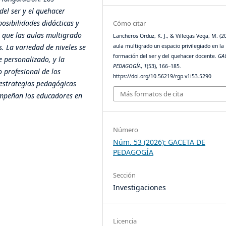
del ser y el quehacer
posibilidades didácticas y
Cómo citar
o que
las aulas multigrado
Lancheros Orduz, K. J., & Villegas Vega, M. (20
aula multigrado un espacio privilegiado en la
s. La variedad de niveles se
formación del ser y del quehacer docente.
GA
e personalizado, y la
PEDAGOGÍA
,
1
(53), 166–185.
o profesional de los
https://doi.org/10.56219/rgp.v1i53.5290
estrategias pedagógicas
Más formatos de cita
empeñan los educadores en
Número
Núm. 53 (2026): GACETA DE
PEDAGOGÍA
Sección
Investigaciones
Licencia