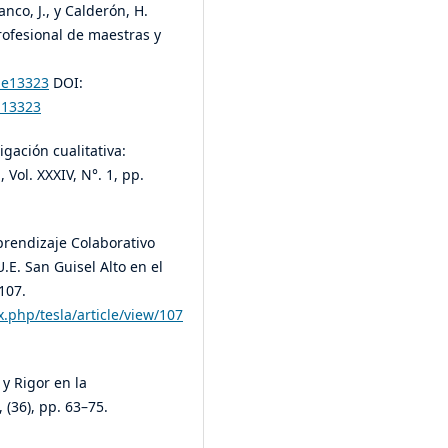
ranco, J., y Calderón, H.
rofesional de maestras y
.e13323
DOI:
.13323
gación cualitativa:
 Vol. XXXIV, N°. 1, pp.
Aprendizaje Colaborativo
.E. San Guisel Alto en el
107.
.php/tesla/article/view/107
 y Rigor en la
(36), pp. 63–75.