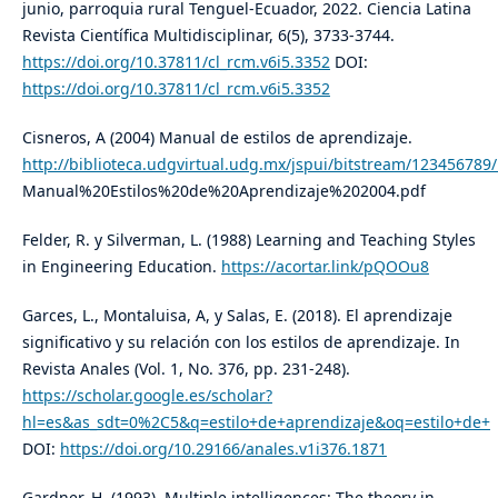
junio, parroquia rural Tenguel-Ecuador, 2022. Ciencia Latina
Revista Científica Multidisciplinar, 6(5), 3733-3744.
https://doi.org/10.37811/cl_rcm.v6i5.3352
DOI:
https://doi.org/10.37811/cl_rcm.v6i5.3352
Cisneros, A (2004) Manual de estilos de aprendizaje.
http://biblioteca.udgvirtual.udg.mx/jspui/bitstream/123456789
Manual%20Estilos%20de%20Aprendizaje%202004.pdf
Felder, R. y Silverman, L. (1988) Learning and Teaching Styles
in Engineering Education.
https://acortar.link/pQOOu8
Garces, L., Montaluisa, A, y Salas, E. (2018). El aprendizaje
significativo y su relación con los estilos de aprendizaje. In
Revista Anales (Vol. 1, No. 376, pp. 231-248).
https://scholar.google.es/scholar?
hl=es&as_sdt=0%2C5&q=estilo+de+aprendizaje&oq=estilo+de+
DOI:
https://doi.org/10.29166/anales.v1i376.1871
Gardner, H. (1993). Multiple intelligences: The theory in