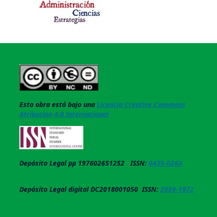
Esta obra está bajo una
Licencia Creative Commons
Atribucion 4.0 Internacional
Depósito Legal pp 197602651252 ISSN:
0435-026X
Depósito Legal digital DC2018001050 ISSN:
2959-1872