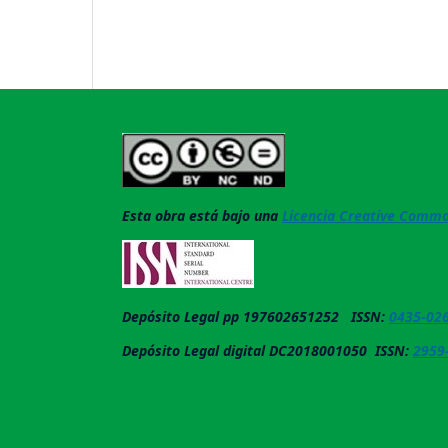
Esta obra está bajo una
Licencia Creative Common
Depósito Legal pp 197602651252 ISSN:
0435-02
Depósito Legal digital DC2018001050 ISSN:
2959