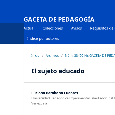
GACETA DE PEDAGOGÍA
Actual
Colecciones
Avisos
Requisitos de
Índice por autores
Inicio
/
Archivos
/
Núm. 33 (2014): GACETA DE PE
El sujeto educado
Luciana Barahona Fuentes
Universidad Pedagógica Experimental Libertador. Inst
Venezuela