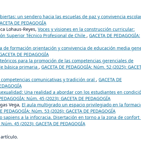
biertas: un sendero hacia las escuelas de paz y convivencia escol
 GACETA DE PEDAGOGÍA
isca Lohaus-Reyes,
Voces y visiones en la construcción curricular:
ión Superior Técnico Profesional de Chile
,
GACETA DE PEDAGOGÍA:
ea de formación orientación y convivencia de educación media gen
: GACETA DE PEDAGOGÍA
teóricos para la promoción de las competencias gerenciales de
 de básica primaria
,
GACETA DE PEDAGOGÍA: Núm. 52 (2025): GACE
s competencias comunicativas y tradición oral
,
GACETA DE
PEDAGOGÍA
sexualidad: Una realidad a abordar con los estudiantes en condici
PEDAGOGÍA: Núm. 45 (2023): GACETA DE PEDAGOGÍA
egas Vega,
El aula multigrado un espacio privilegiado en la formac
E PEDAGOGÍA: Núm. 53 (2026): GACETA DE PEDAGOGÍA
 sapiens a la infocracia. Disertación en torno a la zona de confort
 Núm. 45 (2023): GACETA DE PEDAGOGÍA
artículo.