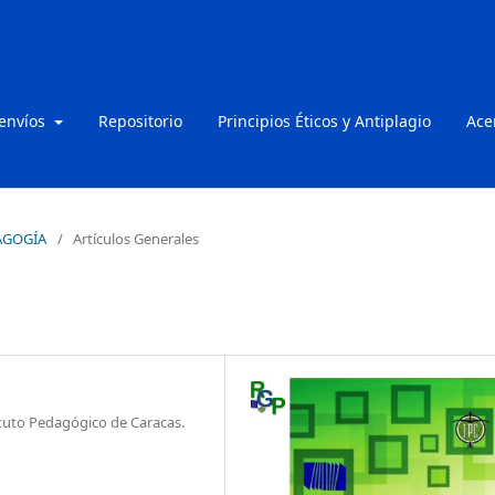
 envíos
Repositorio
Principios Éticos y Antiplagio
Ace
DAGOGÍA
/
Artículos Generales
ituto Pedagógico de Caracas.