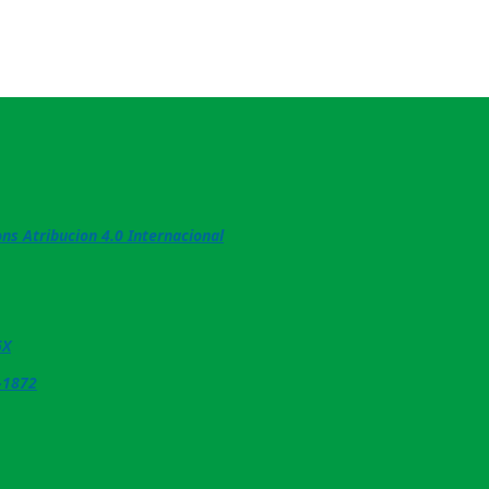
s Atribucion 4.0 Internacional
6X
-1872