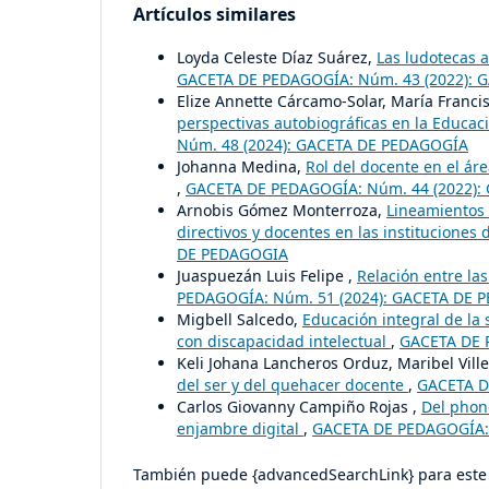
Artículos similares
Loyda Celeste Díaz Suárez,
Las ludotecas a
GACETA DE PEDAGOGÍA: Núm. 43 (2022):
Elize Annette Cárcamo-Solar, María Franc
perspectivas autobiográficas en la Educac
Núm. 48 (2024): GACETA DE PEDAGOGÍA
Johanna Medina,
Rol del docente en el ár
,
GACETA DE PEDAGOGÍA: Núm. 44 (2022)
Arnobis Gómez Monterroza,
Lineamientos 
directivos y docentes en las instituciones
DE PEDAGOGIA
Juaspuezán Luis Felipe ,
Relación entre la
PEDAGOGÍA: Núm. 51 (2024): GACETA DE 
Migbell Salcedo,
Educación integral de la 
con discapacidad intelectual
,
GACETA DE 
Keli Johana Lancheros Orduz, Maribel Vill
del ser y del quehacer docente
,
GACETA D
Carlos Giovanny Campiño Rojas ,
Del phono
enjambre digital
,
GACETA DE PEDAGOGÍA:
También puede {advancedSearchLink} para este 