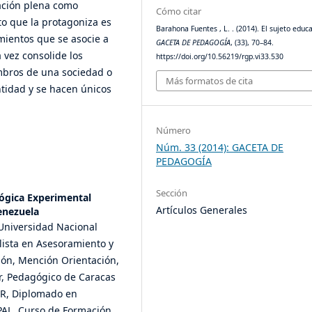
ización plena como
Cómo citar
eto que la protagoniza es
Barahona Fuentes , L. . (2014). El sujeto educ
imientos que se asocie a
GACETA DE PEDAGOGÍA
, (33), 70–84.
 vez consolide los
https://doi.org/10.56219/rgp.vi33.530
embros de una sociedad o
Más formatos de cita
ntidad y se hacen únicos
Número
Núm. 33 (2014): GACETA DE
PEDAGOGÍA
Sección
ógica Experimental
Artículos Generales
enezuela
Universidad Nacional
ista en Asesoramiento y
ión, Mención Orientación,
r, Pedagógico de Caracas
ESR, Diplomado en
PAL, Curso de Formación