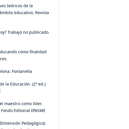
es teóricos de la
 ámbito educativo. Revista
 hoy? Trabajo no publicado.
l educando como finalidad
res.
celona: Fontanella
de la Educación. (2ª ed.)
E
 el maestro como líder.
 Fondo Editorial IPASME
a (Dimensión Pedagógica)