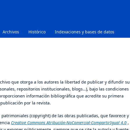
Archivos
Histórico
Indexaciones y bases de datos
hivo que otorga a los autores la libertad de publicar y difundir su
onales, repositorios institucionales, blogs…), bajo las condiciones
proporcionen información bibliográfica que acredite su primera
publicación por la revista.
 patrimoniales (copyright) de las obras publicadas, que favorece y
cencia
Creative Commons Atribución-NoComercial-CompartirIgual 4.0
,
tir y exponer públicamente, siempre que se cite la autoría y fuente