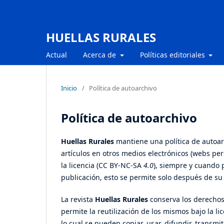
HUELLAS RURALES
Actual
Acerca de
Políticas editoriales
Inicio
/
Política de autoarchivo
Política de autoarchivo
Huellas Rurales
mantiene una política de autoarc
artículos en otros medios electrónicos (webs pers
la licencia (CC BY-NC-SA
4.0
), siempre y cuando 
publicación, esto se permite solo después de su 
La revista
Huellas Rurales
conserva los derechos
permite la reutilización de los mismos bajo la li
lo cual se pueden copiar, usar, difundir, transmi