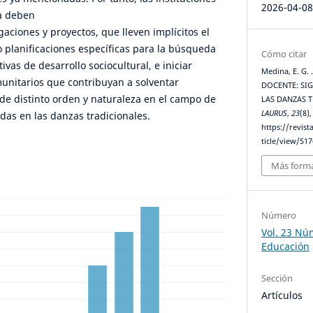
2026-04-0
ia deben
gaciones y proyectos, que lleven implícitos el
 planificaciones específicas para la búsqueda
Cómo citar
ivas de desarrollo sociocultural, e iniciar
Medina, E. G
unitarios que contribuyan a solventar
DOCENTE: SI
e distinto orden y naturaleza en el campo de
LAS DANZAS 
LAURUS
,
23
(8)
das en las danzas tradicionales.
https://revis
ticle/view/517
Más forma
Número
Vol. 23 Núm
Educación
Sección
Artículos