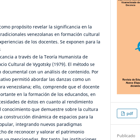
 como propósito revelar la significancia en la
radicionales venezolanas en formación cultural
xperiencias de los docentes. Se exponen para la
s
icancia a través de la Teoría Humanista de
ocio Cultural de Vygotsky (1979). El método se
ón documental con un análisis de contenido. Por
igativo permitió abordar las danzas como un
ura venezolana; ello, comprende que el docente
rtante en la formación de los educandos, en
cesidades de éstos en cuanto al rendimiento
l conocimiento que demuestre sobre la cultura
pdf
 la construcción dinámica de espacios para la
popular, integrando nuevos paradigmas
cho de reconocer y valorar el patrimonio
Publicado
s ya mencionadas. Por tanto, las instituciones