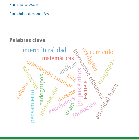
Para autores/as
Para bibliotecarios/as
Palabras clave
era digital
interculturalidad
innovación educativa
currículo
matemáticas
orientación familiar
exogrupos
análisis
educación
grupos étnicos
jazz
endogrupos
escuela
cultura
actividad física
información
docente
pensamiento
estudiantes
formación
steam