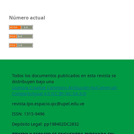
Número actual
Todos los documentos publicados en esta revista se
distribuyen bajo una
Licencia Creative Commons Atribución-NoComercial-
CompartirIgual 4.0 (CC BY-NC-SA 4.0)
revista.tpo.espacio.ipc@upel.edu.ve
ISSN: 1315-9496
Depósito Legal: pp198402DC2832