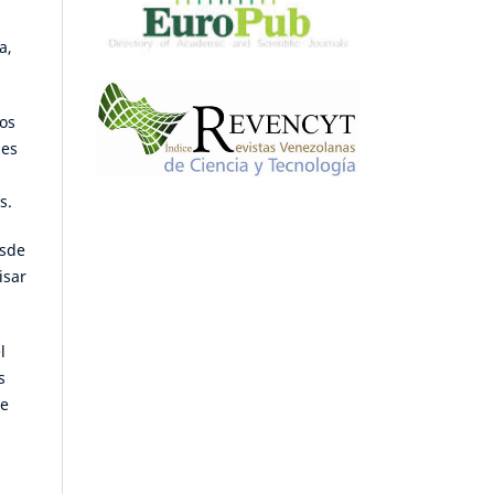
a,
ios
ses
s.
esde
isar
l
s
te