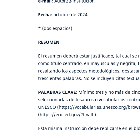
e-mail:
Autor2@institución
Fecha:
octubre de 2024
* (dos espacios)
RESUMEN
El resumen deberá estar justificado, tal cual 
como título centrado, en mayúsculas y negrita; 
resaltando los aspectos metodológicos, destacand
trescientas palabras. No se incluyen citas textua
PALABRAS CLAVE
: Mínimo tres y no más de cin
seleccionarlas de tesauros o vocabularios contr
UNESCO (https://vocabularies.unesco.org/brows
(https://eric.ed.gov/?ti=all ).
Esta misma instrucción debe replicarse en el bl