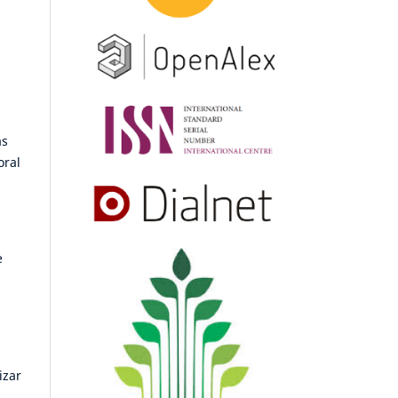
as
oral
e
izar