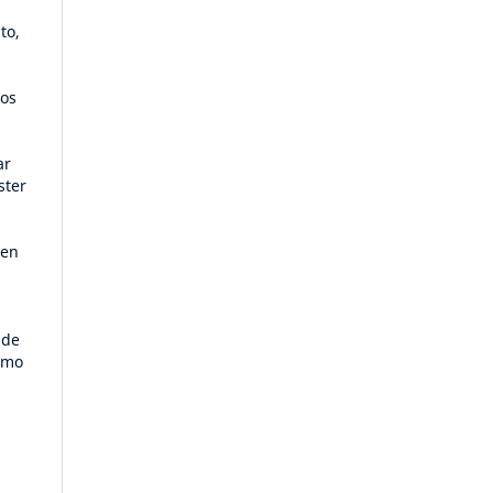
to,
Los
ar
ster
den
 de
como