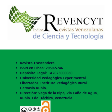
Revista Trascendere
ISSN en Línea: 2959-5746
Depósito Legal: TA2023000080
Universidad Pedagógica Experimental
Libertador. Instituto Pedagógico Rural
Gervasio Rubio.
Dirección: Vega de la Pipa, Via Caño de Agua,
Rubio. Edo. Táchira, Venezuela.