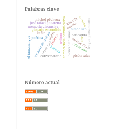
Palabras clave
la mista
competencia comunicativa
historia
michel pêcheux
lengua-pensamiento
josé rafael pocaterra
novela
memoria discursiva
simbólico
glosario escondido
venezolanismos
piglia
victoria de stefano
kafka
caricatura
estética
tedium
el tamunangue
poética
arte
melancolía
ideología
valoración
belleza
picón salas
conversatorio
Número actual