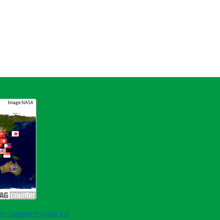
l-CompartirIgual 4.0