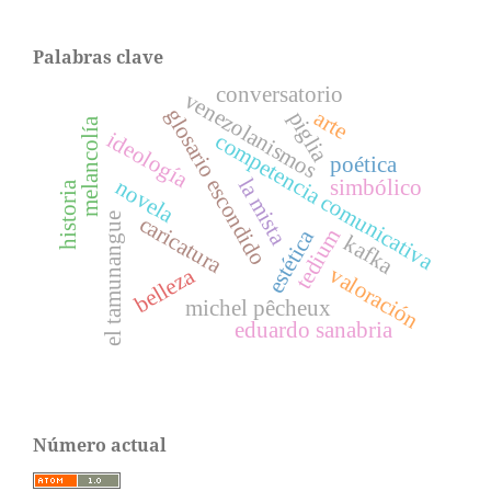
Palabras clave
conversatorio
venezolanismos
glosario escondido
arte
piglia
melancolía
ideología
competencia comunicativa
poética
la mista
simbólico
novela
historia
el tamunangue
caricatura
tedium
estética
kafka
valoración
belleza
michel pêcheux
eduardo sanabria
Número actual