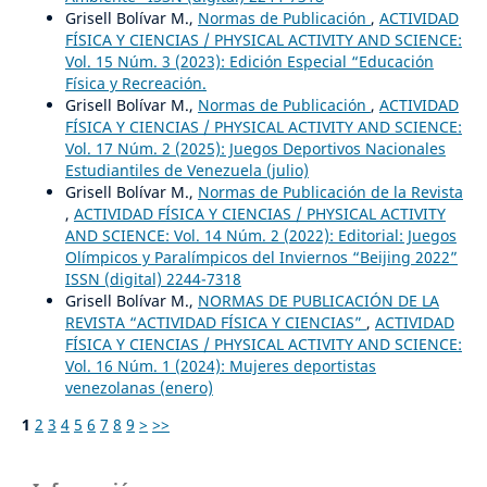
Grisell Bolívar M.,
Normas de Publicación
,
ACTIVIDAD
FÍSICA Y CIENCIAS / PHYSICAL ACTIVITY AND SCIENCE:
Vol. 15 Núm. 3 (2023): Edición Especial “Educación
Física y Recreación.
Grisell Bolívar M.,
Normas de Publicación
,
ACTIVIDAD
FÍSICA Y CIENCIAS / PHYSICAL ACTIVITY AND SCIENCE:
Vol. 17 Núm. 2 (2025): Juegos Deportivos Nacionales
Estudiantiles de Venezuela (julio)
Grisell Bolívar M.,
Normas de Publicación de la Revista
,
ACTIVIDAD FÍSICA Y CIENCIAS / PHYSICAL ACTIVITY
AND SCIENCE: Vol. 14 Núm. 2 (2022): Editorial: Juegos
Olímpicos y Paralímpicos del Inviernos “Beijing 2022”
ISSN (digital) 2244-7318
Grisell Bolívar M.,
NORMAS DE PUBLICACIÓN DE LA
REVISTA “ACTIVIDAD FÍSICA Y CIENCIAS”
,
ACTIVIDAD
FÍSICA Y CIENCIAS / PHYSICAL ACTIVITY AND SCIENCE:
Vol. 16 Núm. 1 (2024): Mujeres deportistas
venezolanas (enero)
1
2
3
4
5
6
7
8
9
>
>>