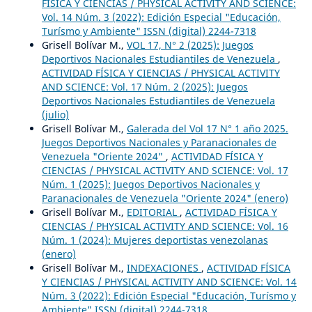
FÍSICA Y CIENCIAS / PHYSICAL ACTIVITY AND SCIENCE:
Vol. 14 Núm. 3 (2022): Edición Especial "Educación,
Turísmo y Ambiente" ISSN (digital) 2244-7318
Grisell Bolívar M.,
VOL 17, N° 2 (2025): Juegos
Deportivos Nacionales Estudiantiles de Venezuela
,
ACTIVIDAD FÍSICA Y CIENCIAS / PHYSICAL ACTIVITY
AND SCIENCE: Vol. 17 Núm. 2 (2025): Juegos
Deportivos Nacionales Estudiantiles de Venezuela
(julio)
Grisell Bolívar M.,
Galerada del Vol 17 N° 1 año 2025.
Juegos Deportivos Nacionales y Paranacionales de
Venezuela "Oriente 2024"
,
ACTIVIDAD FÍSICA Y
CIENCIAS / PHYSICAL ACTIVITY AND SCIENCE: Vol. 17
Núm. 1 (2025): Juegos Deportivos Nacionales y
Paranacionales de Venezuela "Oriente 2024" (enero)
Grisell Bolívar M.,
EDITORIAL
,
ACTIVIDAD FÍSICA Y
CIENCIAS / PHYSICAL ACTIVITY AND SCIENCE: Vol. 16
Núm. 1 (2024): Mujeres deportistas venezolanas
(enero)
Grisell Bolívar M.,
INDEXACIONES
,
ACTIVIDAD FÍSICA
Y CIENCIAS / PHYSICAL ACTIVITY AND SCIENCE: Vol. 14
Núm. 3 (2022): Edición Especial "Educación, Turísmo y
Ambiente" ISSN (digital) 2244-7318