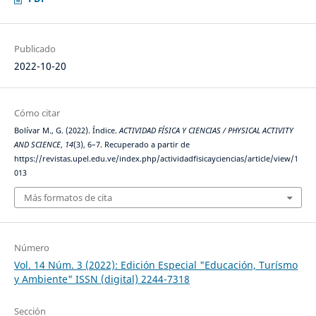
Publicado
2022-10-20
Cómo citar
Bolívar M., G. (2022). Índice.
ACTIVIDAD FÍSICA Y CIENCIAS / PHYSICAL ACTIVITY
AND SCIENCE
,
14
(3), 6–7. Recuperado a partir de
https://revistas.upel.edu.ve/index.php/actividadfisicayciencias/article/view/1
013
Más formatos de cita
Número
Vol. 14 Núm. 3 (2022): Edición Especial "Educación, Turísmo
y Ambiente" ISSN (digital) 2244-7318
Sección