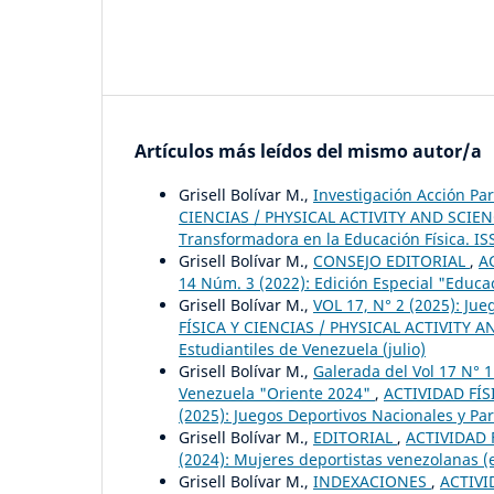
Artículos más leídos del mismo autor/a
Grisell Bolívar M.,
Investigación Acción Pa
CIENCIAS / PHYSICAL ACTIVITY AND SCIENCE:
Transformadora en la Educación Física. IS
Grisell Bolívar M.,
CONSEJO EDITORIAL
,
A
14 Núm. 3 (2022): Edición Especial "Educa
Grisell Bolívar M.,
VOL 17, N° 2 (2025): Ju
FÍSICA Y CIENCIAS / PHYSICAL ACTIVITY AN
Estudiantiles de Venezuela (julio)
Grisell Bolívar M.,
Galerada del Vol 17 N° 
Venezuela "Oriente 2024"
,
ACTIVIDAD FÍS
(2025): Juegos Deportivos Nacionales y Pa
Grisell Bolívar M.,
EDITORIAL
,
ACTIVIDAD F
(2024): Mujeres deportistas venezolanas (
Grisell Bolívar M.,
INDEXACIONES
,
ACTIVI