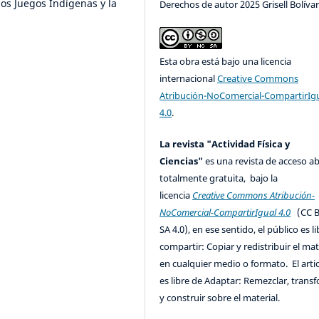
 los Juegos Indígenas y la
Derechos de autor 2025 Grisell Bolíva
Esta obra está bajo una licencia
internacional
Creative Commons
Atribución-NoComercial-CompartirIg
4.0
.
La revista "Actividad Física y
Ciencias"
es una revista de acceso ab
totalmente gratuita, bajo la
licencia
Creative Commons Atribución-
NoComercial-CompartirIgual 4.0
(CC B
SA 4.0), en ese sentido, el público es l
compartir: Copiar y redistribuir el mat
en cualquier medio o formato. El artic
es libre de Adaptar: Remezclar, trans
y construir sobre el material.