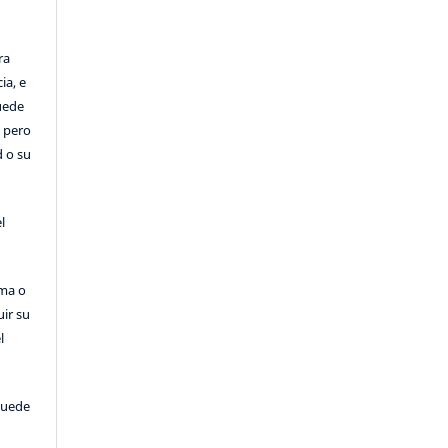
ra
ia, e
Puede
, pero
d o su
l
rma o
uir su
l
puede