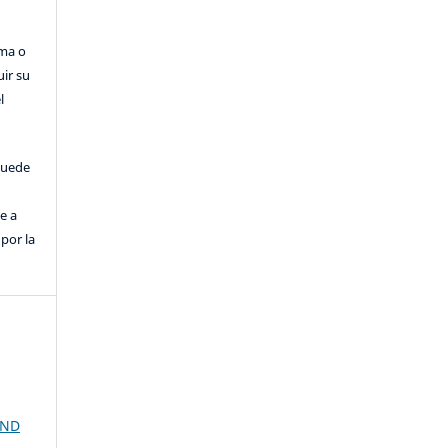
rma o
uir su
l
puede
e a
por la
AND