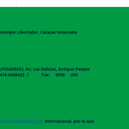
unicipio Libertador, Caracas Venezuela
DUFISADRED). Av. Las Delicias, Antiguo Parque
058 - 0416-6488422 / Fax: 0058 -243
al-CompartirIgual 4.0
Internacional, por lo que