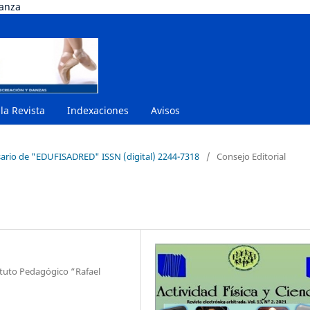
danza
 la Revista
Indexaciones
Avisos
rsario de "EDUFISADRED" ISSN (digital) 2244-7318
/
Consejo Editorial
ituto Pedagógico “Rafael