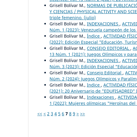
Grisell Bolívar M.,
NORMAS DE PUBLICACIÓN
Y CIENCIAS / PHYSICAL ACTIVITY AND SCIENC
triple femenino. (julio)
Grisell Bolívar M.,
INDEXACIONES
,
ACTIVI
Núm. 1 (2023): Venezuela campeón de los X
Grisell Bolívar M.,
Índice
,
ACTIVIDAD FÍSIC
(2022): Edición Especial "Educación, Turí
Grisell Bolívar M.,
CONSEJO EDITORIAL
,
A
13 Núm. 1 (2021): Juegos Olímpicos y para
Grisell Bolívar M.,
INDEXACIONES
,
ACTIVI
Núm. 3 (2023): Edición Especial “Educación
Grisell Bolívar M.,
Consejo Editorial
,
ACTIV
Núm. 2 (2024): Juegos Olímpicos y Paralímp
Grisell Bolívar M.,
Indice
,
ACTIVIDAD FÍSIC
(2021): 20 Aniversario de "EDUFISADRED" I
Grisell Bolívar M.,
Indexaciones
,
ACTIVIDA
1 (2022): Mujeres olímpicas "Heroínas del
<<
<
2
3
4
5
6
7
8
9
>
>>