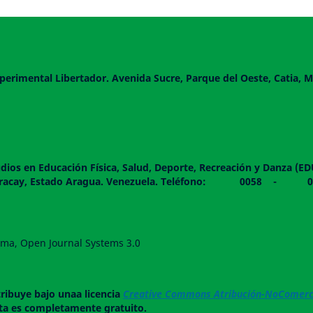
perimental Libertador. Avenida Sucre, Parque del Oeste, Catia, M
dios en Educación Física, Salud, Deporte, Recreación y Danza (E
 piso. Maracay, Estado Aragua. Venezuela. Teléfono: 0
forma, Open Journal Systems 3.0
tribuye bajo unaa licencia
Creative Commons Atribución-NoComerci
ista es completamente gratuito.