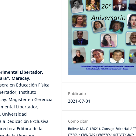
rimental Libertador,
Lara”. Maracay.
fesora en Educación Física
ertador, Instituto
Publicado
cay. Magíster en Gerencia
2021-07-01
imental Libertador,
. Universidad
a a Dedicación Exclusiva
Cómo citar
rectora Editora de la
Bolívar M., G. (2021). Consejo Editorial.
ACT
FÍSICA Y CIENCIAS / PHYSICAL ACTIVITY AND
ra de la Línea de