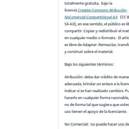
totalmente gratuita, bajo la
licencia
Creative Commons Atribución-
NoComercial-CompartirIgual 4.0
(CC B
SA 4.0), en ese sentido, el público es l
compartir: Copiar y redistribuir el mat
en cualquier medio o formato. El artic
es libre de Adaptar: Remezclar, trans
y construir sobre el material.
Bajo los siguientes términos:
Atribución: debe dar crédito de mane
adecuada, brindar un enlace a la licenc
indicar si se han realizado cambios. 
hacerlo en cualquier forma razonable
no de forma tal que sugiera que uste
uso tienen el apoyo de la licenciante.
No Comercial: no puede hacer uso de