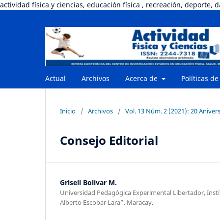
actividad física y ciencias, educación física , recreación, deporte, 
Actual
Archivos
Acerca de
Políticas de
Inicio
/
Archivos
/
Vol. 13 Núm. 2 (2021): 20 Anive
Consejo Editorial
Grisell Bolívar M.
Universidad Pedagógica Experimental Libertador, Inst
Alberto Escobar Lara”. Maracay.