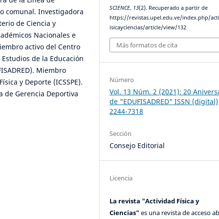
SCIENCE
,
13
(2). Recuperado a partir de
vo comunal. Investigadora
https://revistas.upel.edu.ve/index.php/act
erio de Ciencia y
isicayciencias/article/view/132
académicos Nacionales e
Más formatos de cita
iembro activo del Centro
 Estudios de la Educación
DUFISADRED). Miembro
Número
Física y Deporte (ICSSPE).
Vol. 13 Núm. 2 (2021): 20 Anivers
a de Gerencia Deportiva
de "EDUFISADRED" ISSN (digital)
2244-7318
Sección
Consejo Editorial
Licencia
La revista "Actividad Física y
Ciencias"
es una revista de acceso ab