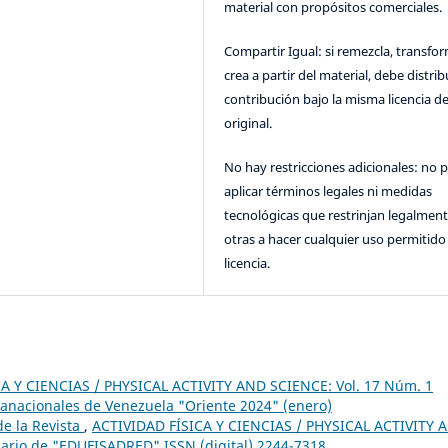
material con propósitos comerciales.
Compartir Igual: si remezcla, transfo
crea a partir del material, debe distrib
contribución bajo la misma licencia de
original.
No hay restricciones adicionales: no 
aplicar términos legales ni medidas
tecnológicas que restrinjan legalment
otras a hacer cualquier uso permitido 
licencia.
A Y CIENCIAS / PHYSICAL ACTIVITY AND SCIENCE: Vol. 17 Núm. 1
ranacionales de Venezuela "Oriente 2024" (enero)
e la Revista
,
ACTIVIDAD FÍSICA Y CIENCIAS / PHYSICAL ACTIVITY 
sario de "EDUFISADRED" ISSN (digital) 2244-7318