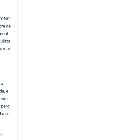
Y-NC-
ibre de
erial
ulista
formar
ra
ia, e
Puede
, pero
d o su
l