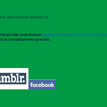
forma, Open Journal Systems 3.0
tribuye bajo unaa licencia
Creative Commons Atribución-NoComerci
ista es completamente gratuito.