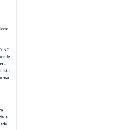
ierto
Y-NC-
ibre de
erial
ulista
formar
ra
ia, e
Puede