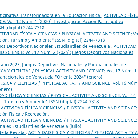
rticipativa Transformadora en la Educación Física
,
ACTIVIDAD FÍSIC
 Vol. 12 Núm. 1 (2020): Investigación Acción Participativa
SN (digital) 2244-7318
CTIVIDAD FÍSICA Y CIENCIAS / PHYSICAL ACTIVITY AND SCIENCE: Vo
ción, Turísmo y Ambiente" ISSN (digital) 2244-7318
egos Deportivos Nacionales Estudiantiles de Venezuela
,
ACTIVIDAD
D SCIENCE: Vol. 17 Núm. 2 (2025): Juegos Deportivos Nacionales
1 año 2025. Juegos Deportivos Nacionales y Paranacionales de
ICA Y CIENCIAS / PHYSICAL ACTIVITY AND SCIENCE: Vol. 17 Núm. 1
ranacionales de Venezuela "Oriente 2024" (enero)
ÍSICA Y CIENCIAS / PHYSICAL ACTIVITY AND SCIENCE: Vol. 16 Núm
enero)
DAD FÍSICA Y CIENCIAS / PHYSICAL ACTIVITY AND SCIENCE: Vol. 14
n, Turísmo y Ambiente" ISSN (digital) 2244-7318
,
ACTIVIDAD FÍSICA Y CIENCIAS / PHYSICAL ACTIVITY AND SCIENCE: 
ión Física y Recreación.
,
ACTIVIDAD FÍSICA Y CIENCIAS / PHYSICAL ACTIVITY AND SCIENCE: 
ales Estudiantiles de Venezuela (julio)
e la Revista
,
ACTIVIDAD FÍSICA Y CIENCIAS / PHYSICAL ACTIVITY 