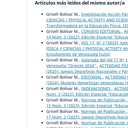
Artículos más leídos del mismo autor/a
Grisell Bolívar M.,
Investigación Acción Pa
CIENCIAS / PHYSICAL ACTIVITY AND SCIENCE:
Transformadora en la Educación Física. IS
Grisell Bolívar M.,
CONSEJO EDITORIAL
,
A
14 Núm. 3 (2022): Edición Especial "Educa
Grisell Bolívar M.,
VOL 17, N° 2 (2025): Ju
FÍSICA Y CIENCIAS / PHYSICAL ACTIVITY AN
Estudiantiles de Venezuela (julio)
Grisell Bolívar M.,
Galerada del Vol 17 N° 
Venezuela "Oriente 2024"
,
ACTIVIDAD FÍS
(2025): Juegos Deportivos Nacionales y Pa
Grisell Bolívar M.,
EDITORIAL
,
ACTIVIDAD F
(2024): Mujeres deportistas venezolanas (
Grisell Bolívar M.,
INDEXACIONES
,
ACTIVI
Núm. 3 (2022): Edición Especial "Educació
Grisell Bolívar M.,
Normas de Publicación
15 Núm. 3 (2023): Edición Especial “Educac
Grisell Bolívar M.,
Normas de Publicación
17 Núm. 2 (2025): Juegos Deportivos Nacion
Grisell Bolívar M.,
Normas de Publicación d