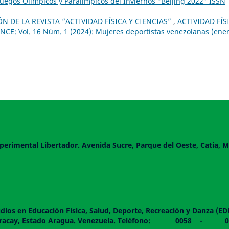
 Juegos Olímpicos y Paralímpicos del Inviernos “Beijing 2022” ISSN
 DE LA REVISTA “ACTIVIDAD FÍSICA Y CIENCIAS”
,
ACTIVIDAD FÍS
CE: Vol. 16 Núm. 1 (2024): Mujeres deportistas venezolanas (ener
perimental Libertador. Avenida Sucre, Parque del Oeste, Catia, M
dios en Educación Física, Salud, Deporte, Recreación y Danza (E
 piso. Maracay, Estado Aragua. Venezuela. Teléfono: 0