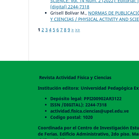
SCIENCE: Vol. 14 Núm. 2 (2022): Editorial:
(digital) 2244-7318
Grisell Bolívar M.,
NORMAS DE PUBLICACIÓN
Y CIENCIAS / PHYSICAL ACTIVITY AND SCIEN
1
2
3
4
5
6
7
8
9
>
>>
Revista Actividad Física y Ciencias
Institución editora: Universidad Pedagógica Ex
Depósito legal: PPI200902AR3122
ISSN /DIGITAL): 2244-7318
actividad.fisica.ciencias@upel.edu.ve
Codigo postal: 1020
Coordinada por el Centro de Investigación Estu
de Ferias. Edificio Administrativo, 2do