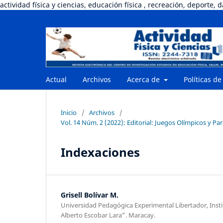
actividad física y ciencias, educación física , recreación, deporte, 
Actual
Archivos
Acerca de
Políticas de
Inicio
/
Archivos
/
Vol. 14 Núm. 2 (2022): Editorial: Juegos Olímpicos y Pa
Indexaciones
Grisell Bolívar M.
Universidad Pedagógica Experimental Libertador, Inst
Alberto Escobar Lara”. Maracay.