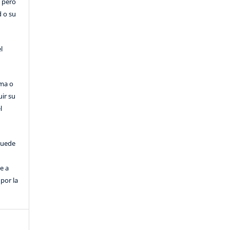
, pero
d o su
l
rma o
uir su
l
puede
e a
por la