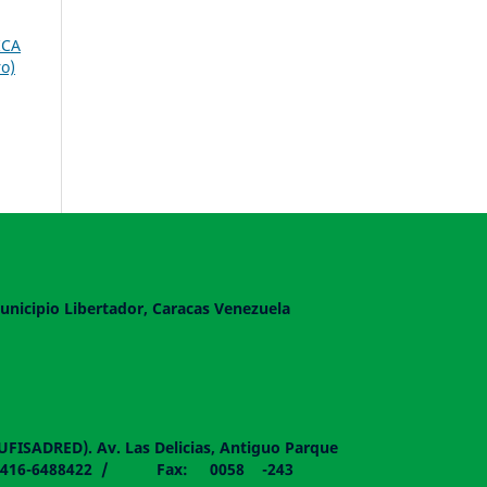
ICA
o)
unicipio Libertador, Caracas Venezuela
DUFISADRED). Av. Las Delicias, Antiguo Parque
058 - 0416-6488422 / Fax: 0058 -243