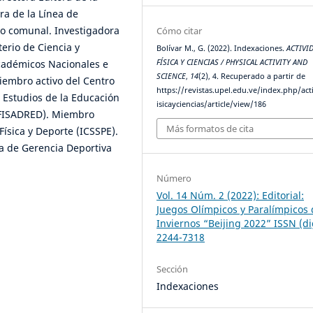
ra de la Línea de
vo comunal. Investigadora
Cómo citar
erio de Ciencia y
Bolívar M., G. (2022). Indexaciones.
ACTIVI
FÍSICA Y CIENCIAS / PHYSICAL ACTIVITY AND
académicos Nacionales e
SCIENCE
,
14
(2), 4. Recuperado a partir de
iembro activo del Centro
https://revistas.upel.edu.ve/index.php/act
 Estudios de la Educación
isicayciencias/article/view/186
DUFISADRED). Miembro
Más formatos de cita
Física y Deporte (ICSSPE).
a de Gerencia Deportiva
Número
Vol. 14 Núm. 2 (2022): Editorial:
Juegos Olímpicos y Paralímpicos 
Inviernos “Beijing 2022” ISSN (di
2244-7318
Sección
Indexaciones