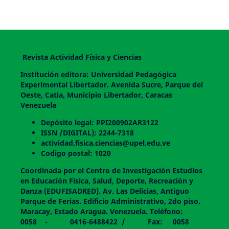
Revista Actividad Física y Ciencias
Institución editora: Universidad Pedagógica
Experimental Libertador. Avenida Sucre, Parque del
Oeste, Catia, Municipio Libertador, Caracas
Venezuela
Depósito legal: PPI200902AR3122
ISSN /DIGITAL): 2244-7318
actividad.fisica.ciencias@upel.edu.ve
Codigo postal: 1020
Coordinada por el Centro de Investigación Estudios
en Educación Física, Salud, Deporte, Recreación y
Danza (EDUFISADRED). Av. Las Delicias, Antiguo
Parque de Ferias. Edificio Administrativo, 2do piso.
Maracay, Estado Aragua. Venezuela. Teléfono:
0058 - 0416-6488422 / Fax: 0058