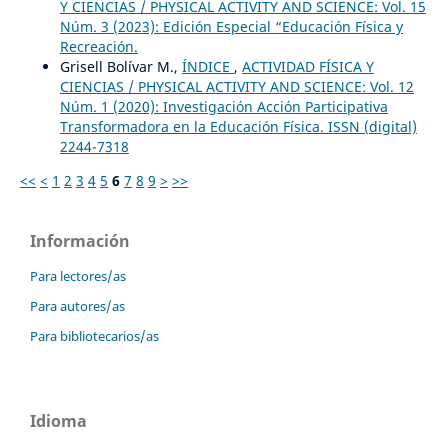
Y CIENCIAS / PHYSICAL ACTIVITY AND SCIENCE: Vol. 15
Núm. 3 (2023): Edición Especial “Educación Física y
Recreación.
Grisell Bolívar M.,
ÍNDICE
,
ACTIVIDAD FÍSICA Y
CIENCIAS / PHYSICAL ACTIVITY AND SCIENCE: Vol. 12
Núm. 1 (2020): Investigación Acción Participativa
Transformadora en la Educación Física. ISSN (digital)
2244-7318
<<
<
1
2
3
4
5
6
7
8
9
>
>>
Información
Para lectores/as
Para autores/as
Para bibliotecarios/as
Idioma