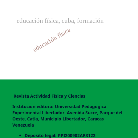
educación física, cuba, formación
educación física
Revista Actividad Física y Ciencias
Institución editora: Universidad Pedagógica
Experimental Libertador. Avenida Sucre, Parque del
Oeste, Catia, Municipio Libertador, Caracas
Venezuela
Depósito legal: PPI200902AR3122