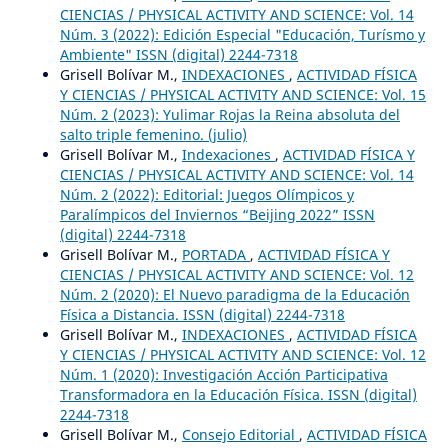
CIENCIAS / PHYSICAL ACTIVITY AND SCIENCE: Vol. 14
Núm. 3 (2022): Edición Especial "Educación, Turísmo y
Ambiente" ISSN (digital) 2244-7318
Grisell Bolívar M.,
INDEXACIONES
,
ACTIVIDAD FÍSICA
Y CIENCIAS / PHYSICAL ACTIVITY AND SCIENCE: Vol. 15
Núm. 2 (2023): Yulimar Rojas la Reina absoluta del
salto triple femenino. (julio)
Grisell Bolívar M.,
Indexaciones
,
ACTIVIDAD FÍSICA Y
CIENCIAS / PHYSICAL ACTIVITY AND SCIENCE: Vol. 14
Núm. 2 (2022): Editorial: Juegos Olímpicos y
Paralímpicos del Inviernos “Beijing 2022” ISSN
(digital) 2244-7318
Grisell Bolívar M.,
PORTADA
,
ACTIVIDAD FÍSICA Y
CIENCIAS / PHYSICAL ACTIVITY AND SCIENCE: Vol. 12
Núm. 2 (2020): El Nuevo paradigma de la Educación
Física a Distancia. ISSN (digital) 2244-7318
Grisell Bolívar M.,
INDEXACIONES
,
ACTIVIDAD FÍSICA
Y CIENCIAS / PHYSICAL ACTIVITY AND SCIENCE: Vol. 12
Núm. 1 (2020): Investigación Acción Participativa
Transformadora en la Educación Física. ISSN (digital)
2244-7318
Grisell Bolívar M.,
Consejo Editorial
,
ACTIVIDAD FÍSICA