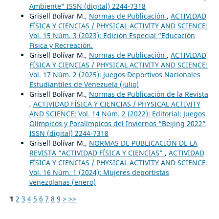
Ambiente" ISSN (digital) 2244-7318
Grisell Bolívar M.,
Normas de Publicación
,
ACTIVIDAD
FÍSICA Y CIENCIAS / PHYSICAL ACTIVITY AND SCIENCE:
Vol. 15 Núm. 3 (2023): Edición Especial “Educación
Física y Recreación.
Grisell Bolívar M.,
Normas de Publicación
,
ACTIVIDAD
FÍSICA Y CIENCIAS / PHYSICAL ACTIVITY AND SCIENCE:
Vol. 17 Núm. 2 (2025): Juegos Deportivos Nacionales
Estudiantiles de Venezuela (julio)
Grisell Bolívar M.,
Normas de Publicación de la Revista
,
ACTIVIDAD FÍSICA Y CIENCIAS / PHYSICAL ACTIVITY
AND SCIENCE: Vol. 14 Núm. 2 (2022): Editorial: Juegos
Olímpicos y Paralímpicos del Inviernos “Beijing 2022”
ISSN (digital) 2244-7318
Grisell Bolívar M.,
NORMAS DE PUBLICACIÓN DE LA
REVISTA “ACTIVIDAD FÍSICA Y CIENCIAS”
,
ACTIVIDAD
FÍSICA Y CIENCIAS / PHYSICAL ACTIVITY AND SCIENCE:
Vol. 16 Núm. 1 (2024): Mujeres deportistas
venezolanas (enero)
1
2
3
4
5
6
7
8
9
>
>>