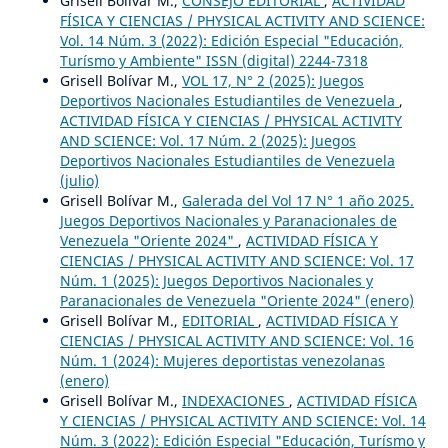
Grisell Bolívar M.,
CONSEJO EDITORIAL
,
ACTIVIDAD
FÍSICA Y CIENCIAS / PHYSICAL ACTIVITY AND SCIENCE:
Vol. 14 Núm. 3 (2022): Edición Especial "Educación,
Turísmo y Ambiente" ISSN (digital) 2244-7318
Grisell Bolívar M.,
VOL 17, N° 2 (2025): Juegos
Deportivos Nacionales Estudiantiles de Venezuela
,
ACTIVIDAD FÍSICA Y CIENCIAS / PHYSICAL ACTIVITY
AND SCIENCE: Vol. 17 Núm. 2 (2025): Juegos
Deportivos Nacionales Estudiantiles de Venezuela
(julio)
Grisell Bolívar M.,
Galerada del Vol 17 N° 1 año 2025.
Juegos Deportivos Nacionales y Paranacionales de
Venezuela "Oriente 2024"
,
ACTIVIDAD FÍSICA Y
CIENCIAS / PHYSICAL ACTIVITY AND SCIENCE: Vol. 17
Núm. 1 (2025): Juegos Deportivos Nacionales y
Paranacionales de Venezuela "Oriente 2024" (enero)
Grisell Bolívar M.,
EDITORIAL
,
ACTIVIDAD FÍSICA Y
CIENCIAS / PHYSICAL ACTIVITY AND SCIENCE: Vol. 16
Núm. 1 (2024): Mujeres deportistas venezolanas
(enero)
Grisell Bolívar M.,
INDEXACIONES
,
ACTIVIDAD FÍSICA
Y CIENCIAS / PHYSICAL ACTIVITY AND SCIENCE: Vol. 14
Núm. 3 (2022): Edición Especial "Educación, Turísmo y