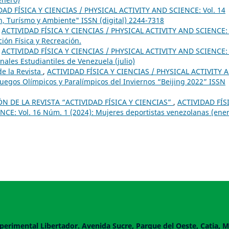
DAD FÍSICA Y CIENCIAS / PHYSICAL ACTIVITY AND SCIENCE: Vol. 14
n, Turísmo y Ambiente" ISSN (digital) 2244-7318
,
ACTIVIDAD FÍSICA Y CIENCIAS / PHYSICAL ACTIVITY AND SCIENCE: 
ión Física y Recreación.
,
ACTIVIDAD FÍSICA Y CIENCIAS / PHYSICAL ACTIVITY AND SCIENCE: 
ales Estudiantiles de Venezuela (julio)
e la Revista
,
ACTIVIDAD FÍSICA Y CIENCIAS / PHYSICAL ACTIVITY 
 Juegos Olímpicos y Paralímpicos del Inviernos “Beijing 2022” ISSN
 DE LA REVISTA “ACTIVIDAD FÍSICA Y CIENCIAS”
,
ACTIVIDAD FÍS
CE: Vol. 16 Núm. 1 (2024): Mujeres deportistas venezolanas (ener
perimental Libertador. Avenida Sucre, Parque del Oeste, Catia, M