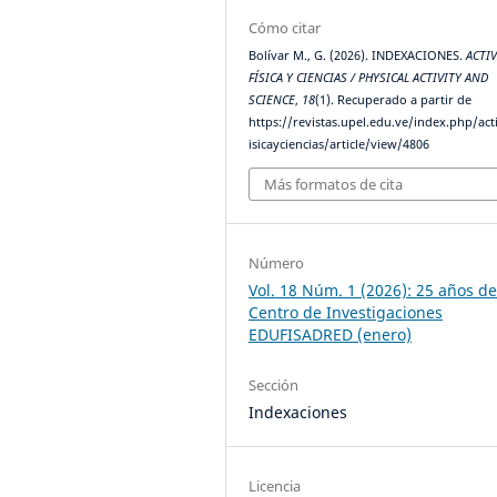
Cómo citar
Bolívar M., G. (2026). INDEXACIONES.
ACTI
FÍSICA Y CIENCIAS / PHYSICAL ACTIVITY AND
SCIENCE
,
18
(1). Recuperado a partir de
https://revistas.upel.edu.ve/index.php/act
isicayciencias/article/view/4806
Más formatos de cita
Número
Vol. 18 Núm. 1 (2026): 25 años de
Centro de Investigaciones
EDUFISADRED (enero)
Sección
Indexaciones
Licencia