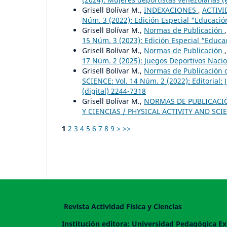
Grisell Bolívar M.,
INDEXACIONES
,
ACTIVI
Núm. 3 (2022): Edición Especial "Educació
Grisell Bolívar M.,
Normas de Publicación
15 Núm. 3 (2023): Edición Especial “Educac
Grisell Bolívar M.,
Normas de Publicación
17 Núm. 2 (2025): Juegos Deportivos Nacion
Grisell Bolívar M.,
Normas de Publicación d
SCIENCE: Vol. 14 Núm. 2 (2022): Editorial:
(digital) 2244-7318
Grisell Bolívar M.,
NORMAS DE PUBLICACIÓN
Y CIENCIAS / PHYSICAL ACTIVITY AND SCIEN
1
2
3
4
5
6
7
8
9
>
>>
Revista Actividad Física y Ciencias
Institución editora: Universidad Pedagógica Ex