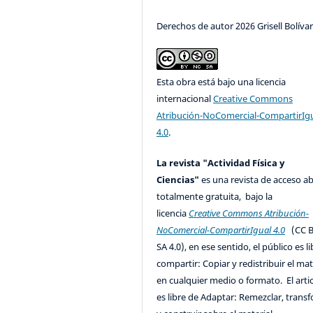
Derechos de autor 2026 Grisell Bolíva
Esta obra está bajo una licencia
internacional
Creative Commons
Atribución-NoComercial-CompartirIg
4.0
.
La revista "Actividad Física y
Ciencias"
es una revista de acceso ab
totalmente gratuita, bajo la
licencia
Creative Commons Atribución-
NoComercial-CompartirIgual 4.0
(CC B
SA 4.0), en ese sentido, el público es l
compartir: Copiar y redistribuir el mat
en cualquier medio o formato. El artic
es libre de Adaptar: Remezclar, trans