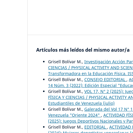
Artículos más leídos del mismo autor/a
Grisell Bolívar M.,
Investigación Acción Pa
CIENCIAS / PHYSICAL ACTIVITY AND SCIENCE:
Transformadora en la Educación Física. IS
Grisell Bolívar M.,
CONSEJO EDITORIAL
,
A
14 Núm. 3 (2022): Edición Especial "Educa
Grisell Bolívar M.,
VOL 17, N° 2 (2025): Ju
FÍSICA Y CIENCIAS / PHYSICAL ACTIVITY AN
Estudiantiles de Venezuela (julio)
Grisell Bolívar M.,
Galerada del Vol 17 N° 
Venezuela "Oriente 2024"
,
ACTIVIDAD FÍS
(2025): Juegos Deportivos Nacionales y Pa
Grisell Bolívar M.,
EDITORIAL
,
ACTIVIDAD F
(2024): Mujeres deportistas venezolanas (