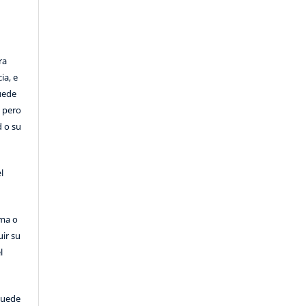
ra
ia, e
Puede
, pero
d o su
l
rma o
uir su
l
puede