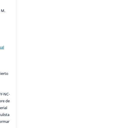
r M.
ual
ierto
Y-NC-
ibre de
erial
ulista
formar