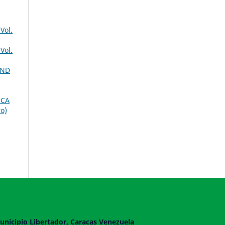
Vol.
Vol.
AND
ICA
o)
unicipio Libertador, Caracas Venezuela