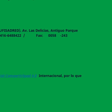
DUFISADRED). Av. Las Delicias, Antiguo Parque
058 - 0416-6488422 / Fax: 0058 -243
al-CompartirIgual 4.0
Internacional, por lo que