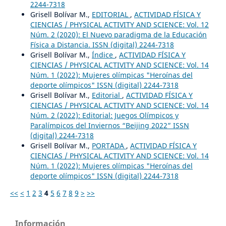
2244-7318
Grisell Bolívar M.,
EDITORIAL
,
ACTIVIDAD FÍSICA Y
CIENCIAS / PHYSICAL ACTIVITY AND SCIENCE: Vol. 12
Núm. 2 (2020): El Nuevo paradigma de la Educación
Física a Distancia. ISSN (digital) 2244-7318
Grisell Bolívar M.,
Índice
,
ACTIVIDAD FÍSICA Y
CIENCIAS / PHYSICAL ACTIVITY AND SCIENCE: Vol. 14
Núm. 1 (2022): Mujeres olímpicas "Heroínas del
deporte olímpicos" ISSN (digital) 2244-7318
Grisell Bolívar M.,
Editorial
,
ACTIVIDAD FÍSICA Y
CIENCIAS / PHYSICAL ACTIVITY AND SCIENCE: Vol. 14
Núm. 2 (2022): Editorial: Juegos Olímpicos y
Paralímpicos del Inviernos “Beijing 2022” ISSN
(digital) 2244-7318
Grisell Bolívar M.,
PORTADA
,
ACTIVIDAD FÍSICA Y
CIENCIAS / PHYSICAL ACTIVITY AND SCIENCE: Vol. 14
Núm. 1 (2022): Mujeres olímpicas "Heroínas del
deporte olímpicos" ISSN (digital) 2244-7318
<<
<
1
2
3
4
5
6
7
8
9
>
>>
Información