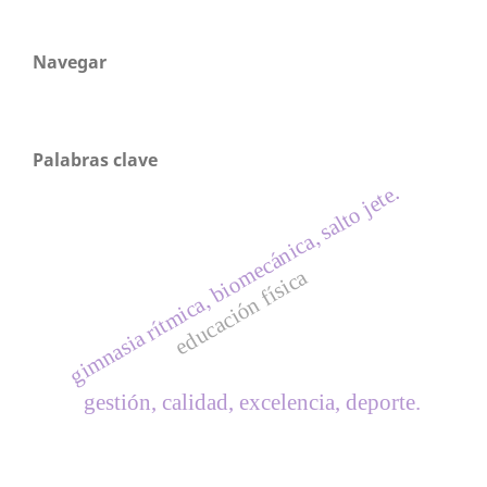
Navegar
Palabras clave
gimnasia rítmica, biomecánica, salto jete.
educación física
gestión, calidad, excelencia, deporte.