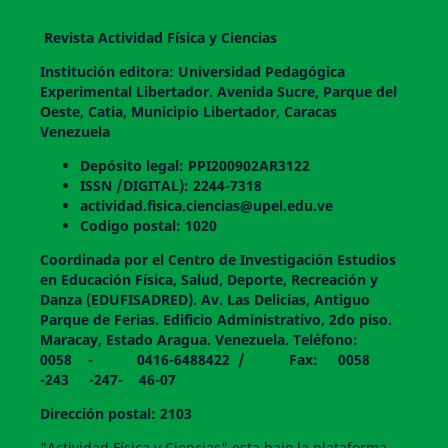
Revista Actividad Física y Ciencias
Institución editora: Universidad Pedagógica
Experimental Libertador. Avenida Sucre, Parque del
Oeste, Catia, Municipio Libertador, Caracas
Venezuela
Depósito legal: PPI200902AR3122
ISSN /DIGITAL): 2244-7318
actividad.fisica.ciencias@upel.edu.ve
Codigo postal: 1020
Coordinada por el Centro de Investigación Estudios
en Educación Física, Salud, Deporte, Recreación y
Danza (EDUFISADRED). Av. Las Delicias, Antiguo
Parque de Ferias. Edificio Administrativo, 2do piso.
Maracay, Estado Aragua. Venezuela. Teléfono:
0058 - 0416-6488422 / Fax: 0058
-243 -247- 46-07
Dirección postal: 2103
"Actividad Física y Ciencias" esta bajo la plataforma,