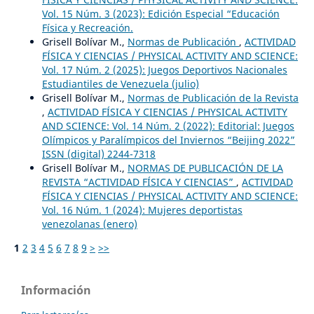
Vol. 15 Núm. 3 (2023): Edición Especial “Educación
Física y Recreación.
Grisell Bolívar M.,
Normas de Publicación
,
ACTIVIDAD
FÍSICA Y CIENCIAS / PHYSICAL ACTIVITY AND SCIENCE:
Vol. 17 Núm. 2 (2025): Juegos Deportivos Nacionales
Estudiantiles de Venezuela (julio)
Grisell Bolívar M.,
Normas de Publicación de la Revista
,
ACTIVIDAD FÍSICA Y CIENCIAS / PHYSICAL ACTIVITY
AND SCIENCE: Vol. 14 Núm. 2 (2022): Editorial: Juegos
Olímpicos y Paralímpicos del Inviernos “Beijing 2022”
ISSN (digital) 2244-7318
Grisell Bolívar M.,
NORMAS DE PUBLICACIÓN DE LA
REVISTA “ACTIVIDAD FÍSICA Y CIENCIAS”
,
ACTIVIDAD
FÍSICA Y CIENCIAS / PHYSICAL ACTIVITY AND SCIENCE:
Vol. 16 Núm. 1 (2024): Mujeres deportistas
venezolanas (enero)
1
2
3
4
5
6
7
8
9
>
>>
Información