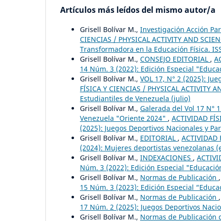
Artículos más leídos del mismo autor/a
Grisell Bolívar M.,
Investigación Acción Pa
CIENCIAS / PHYSICAL ACTIVITY AND SCIENCE:
Transformadora en la Educación Física. IS
Grisell Bolívar M.,
CONSEJO EDITORIAL
,
A
14 Núm. 3 (2022): Edición Especial "Educa
Grisell Bolívar M.,
VOL 17, N° 2 (2025): Ju
FÍSICA Y CIENCIAS / PHYSICAL ACTIVITY AN
Estudiantiles de Venezuela (julio)
Grisell Bolívar M.,
Galerada del Vol 17 N° 
Venezuela "Oriente 2024"
,
ACTIVIDAD FÍS
(2025): Juegos Deportivos Nacionales y Pa
Grisell Bolívar M.,
EDITORIAL
,
ACTIVIDAD F
(2024): Mujeres deportistas venezolanas (
Grisell Bolívar M.,
INDEXACIONES
,
ACTIVI
Núm. 3 (2022): Edición Especial "Educació
Grisell Bolívar M.,
Normas de Publicación
15 Núm. 3 (2023): Edición Especial “Educac
Grisell Bolívar M.,
Normas de Publicación
17 Núm. 2 (2025): Juegos Deportivos Nacion
Grisell Bolívar M.,
Normas de Publicación d