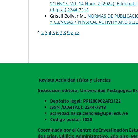
SCIENCE: Vol. 14 Núm. 2 (2022): Editorial:
(digital) 2244-7318
Grisell Bolívar M.,
NORMAS DE PUBLICACIÓN
Y CIENCIAS / PHYSICAL ACTIVITY AND SCIEN
1
2
3
4
5
6
7
8
9
>
>>
Revista Actividad Física y Ciencias
Institución editora: Universidad Pedagógica Ex
Depósito legal: PPI200902AR3122
ISSN /DIGITAL): 2244-7318
actividad.fisica.ciencias@upel.edu.ve
Codigo postal: 1020
Coordinada por el Centro de Investigación Estu
de Ferias. Edificio Administrativo, 2do