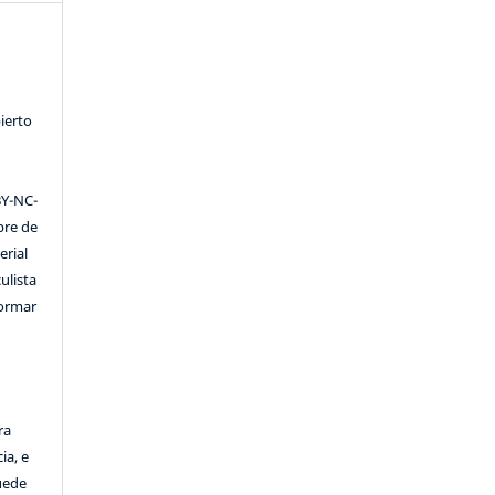
ierto
Y-NC-
ibre de
erial
ulista
formar
ra
ia, e
Puede