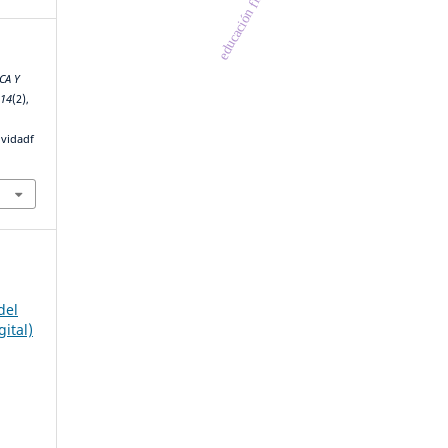
educación física
CA Y
,
14
(2),
ividadf
del
gital)