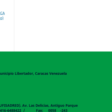
ICA
o)
unicipio Libertador, Caracas Venezuela
DUFISADRED). Av. Las Delicias, Antiguo Parque
058 - 0416-6488422 / Fax: 0058 -243