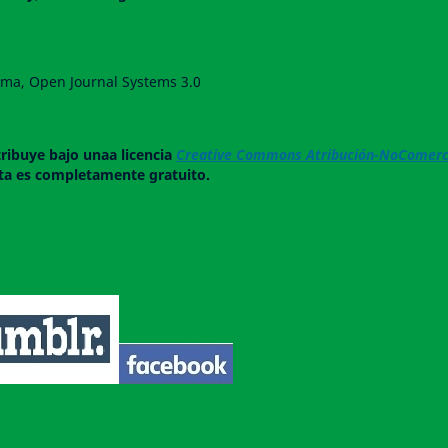
forma, Open Journal Systems 3.0
tribuye bajo unaa licencia
Creative Commons Atribución-NoComerci
ista es completamente gratuito.