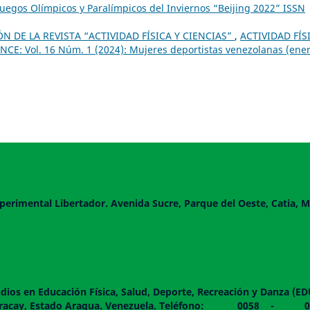
 Juegos Olímpicos y Paralímpicos del Inviernos “Beijing 2022” ISSN
 DE LA REVISTA “ACTIVIDAD FÍSICA Y CIENCIAS”
,
ACTIVIDAD FÍS
CE: Vol. 16 Núm. 1 (2024): Mujeres deportistas venezolanas (ener
perimental Libertador. Avenida Sucre, Parque del Oeste, Catia, M
dios en Educación Física, Salud, Deporte, Recreación y Danza (E
 piso. Maracay, Estado Aragua. Venezuela. Teléfono: 0