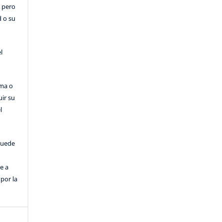
, pero
d o su
l
rma o
uir su
l
puede
e a
por la