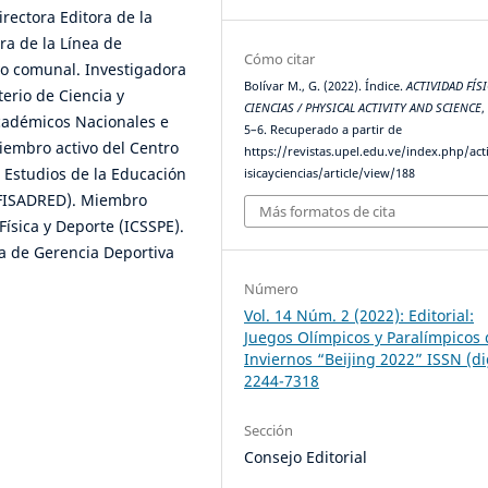
rectora Editora de la
ra de la Línea de
Cómo citar
vo comunal. Investigadora
Bolívar M., G. (2022). Índice.
ACTIVIDAD FÍSI
erio de Ciencia y
CIENCIAS / PHYSICAL ACTIVITY AND SCIENCE
académicos Nacionales e
5–6. Recuperado a partir de
iembro activo del Centro
https://revistas.upel.edu.ve/index.php/act
 Estudios de la Educación
isicayciencias/article/view/188
DUFISADRED). Miembro
Más formatos de cita
Física y Deporte (ICSSPE).
a de Gerencia Deportiva
Número
Vol. 14 Núm. 2 (2022): Editorial:
Juegos Olímpicos y Paralímpicos 
Inviernos “Beijing 2022” ISSN (di
2244-7318
Sección
Consejo Editorial